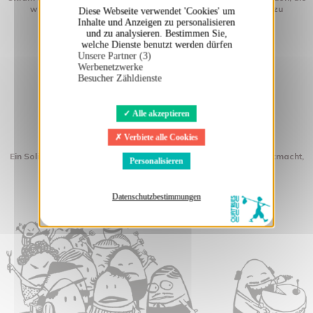
weltweit Menschen mobilisiert, um Armut aus eigener Kraft zu
Diese Webseite verwendet 'Cookies' um
überwinden.
Inhalte und Anzeigen zu personalisieren
und zu analysieren. Bestimmen Sie,
welche Dienste benutzt werden dürfen
Unsere Partner (3)
Werbenetzwerke
Besucher Zähldienste
Alle akzeptieren
Verbiete alle Cookies
Réseau Education sans frontière
Ein Solidaritäts-Netzwerk, das sich für Bildung von Kindern starkmacht,
Personalisieren
deren Familien keine Papiere haben.
Datenschutzbestimmungen