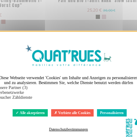
ycling-Baumwolle T-
Fair und Bio T-Shirt NARA "Slow fash
"Worst Cup"
25,20 €
36,00 €
€
X
Cookies-Banner ausble
Diese Webseite verwendet 'Cookies' um Inhalte und Anzeigen zu personalisiere
und zu analysieren. Bestimmen Sie, welche Dienste benutzt werden dürfen
sere Partner (3)
rbenetzwerke
sucher Zähldienste
Alle akzeptieren
Verbiete alle Cookies
Personalisieren
Datenschutzbestimmungen