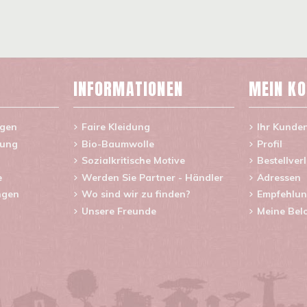
INFORMATIONEN
MEIN K
agen
Faire Kleidung
Ihr Kunde
rung
Bio-Baumwolle
Profil
Sozialkritische Motive
Bestellver
e
Werden Sie Partner - Händler
Adressen
ngen
Wo sind wir zu finden?
Empfehlun
Unsere Freunde
Meine Bel