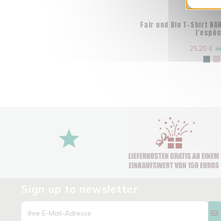
Fair und Bio T-Shirt NA
l'espè
25,20 €
36
Sign up to newsletter