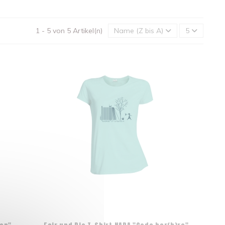
1 - 5 von 5 Artikel(n)
Name (Z bis A)
5