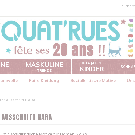
Sicher
INE
MASKULINE
0-14 JAHRE
SCHNÄ
KINDER
TRENDS
aumwolle
Faire Kleidung
Sozialkritische Motive
Uns
ter Ausschnitt NARA
R AUSSCHNITT NARA
l mit sozialkritische Motive für Damen NARA