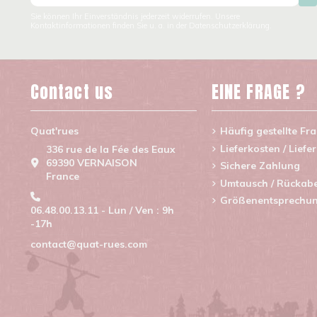
Sie können Ihr Einverständnis jederzeit widerrufen. Unsere
Kontaktinformationen finden Sie u. a. in der Datenschutzerklärung.
Contact us
EINE FRAGE ?
Quat'rues
Häufig gestellte Fr
Lieferkosten / Liefe
336 rue de la Fée des Eaux
69390 VERNAISON
Sichere Zahlung
France
Umtausch / Rückab
Größenentsprechu
06.48.00.13.11 - Lun / Ven : 9h
-17h
contact@quat-rues.com