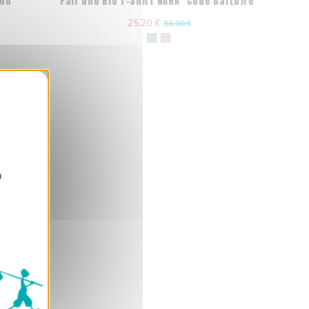
ion"
Fair und Bio T-Shirt NARA "Code bar(b)re"
25,20 €
36,00 €
nden
n