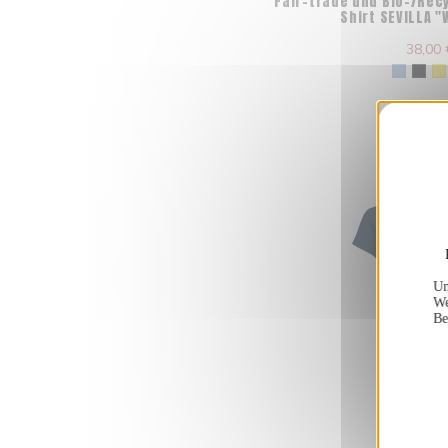
Fair-trade und Bio-/Rec
Shirt SEVILLA 
38,00 
Un
We
Be