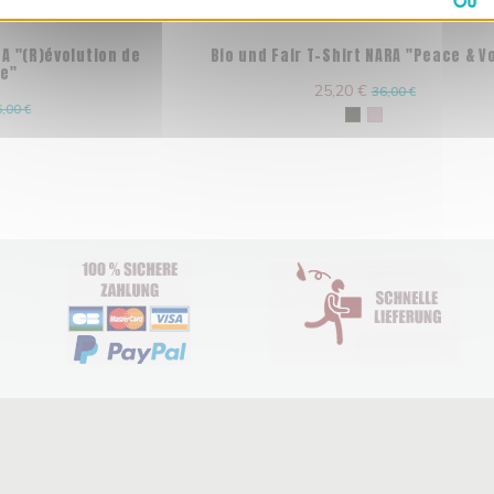
RA "(R)évolution de
Bio und Fair T-Shirt NARA "Peace & V
ce"
25,20 €
36,00 €
,00 €