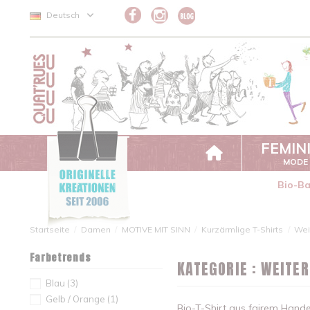
Cookie-Einstellungen
Deutsch
FEMIN
MODE
Bio-B
Startseite
Damen
MOTIVE MIT SINN
Kurzärmlige T-Shirts
Wei
Farbetrends
KATEGORIE : WEITE
Blau
(3)
Gelb / Orange
(1)
Bio-T-Shirt aus fairem Hande