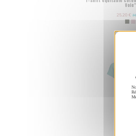
T-shirt équitable coto
Vole
25,20 €
36
No
Ré
Me