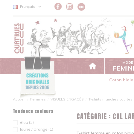
Panneau de gestion des cookies
Français
MODE
FÉMIN
Coton biolo
Accueil
Femmes
VISUELS ENGAGÉS
T-shirts manches courtes
Tendance couleurs
CATÉGORIE : COL LA
Bleu
(3)
Jaune / Orange
(1)
T-shirt femme en coton biol