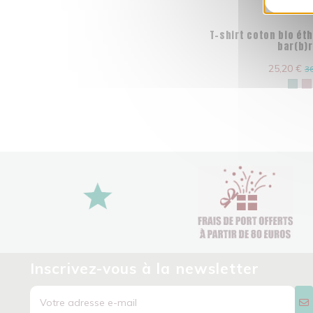
T-shirt coton bio ét
bar(b)
25,20 €
36
Inscrivez-vous à la newsletter