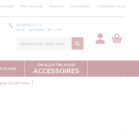
écurisé
frais de port
livraison
newsletter
Contactez-nous
06.48.00.13.11
lundi - vendredi : 9h - 17h
ON ILLUSTRE AUSSI
S PLANS
ACCESSOIRES
ique Quat'rues