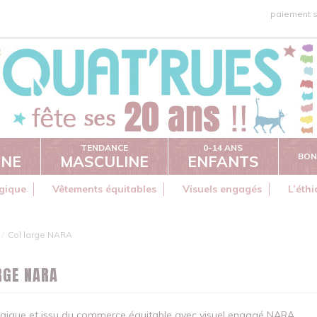
paiement s
TENDANCE
0-14 ANS
BON
INE
MASCULINE
ENFANTS
gique
Vêtements équitables
Visuels engagés
L’éth
Col large NARA
RGE NARA
ogique et issu du commerce équitable avec visuel engagé NARA