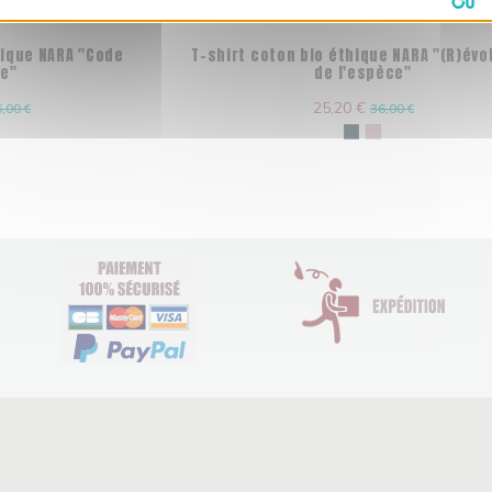
hique NARA "Code
T-shirt coton bio éthique NARA "(R)évo
re"
de l'espèce"
25,20 €
,00 €
36,00 €