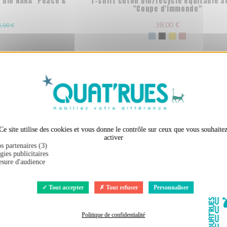
n bio NARA "Peace &
T-shirt coton bio/recyclé équitable Se
"
"Coupe d'Immonde"
38,00 €
,00 €
X
Masquer le bandeau des co
Ce site utilise des cookies et vous donne le contrôle sur ceux que vous souhaite
activer
s partenaires (3)
gies publicitaires
sure d'audience
Tout accepter
Tout refuser
Personnaliser
Politique de confidentialité