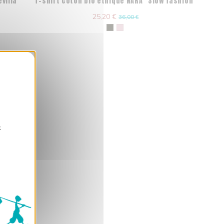
villa
T-shirt coton bio éthique NARA "Slow fashion"
25,20 €
36,00 €
okies
z