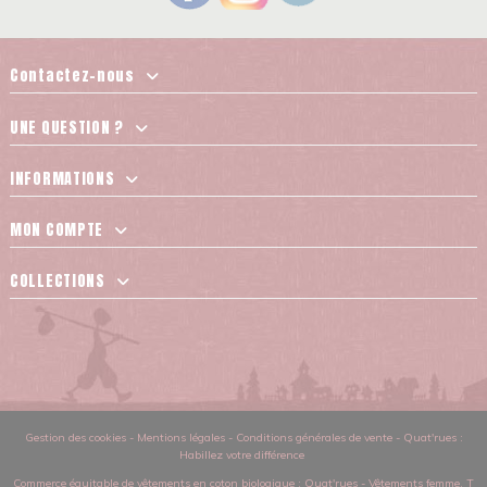
Contactez-nous
UNE QUESTION ?
INFORMATIONS
MON COMPTE
COLLECTIONS
Gestion des cookies
-
Mentions légales
-
Conditions générales de vente
-
Quat'rues :
Habillez votre différence
Commerce équitable de vêtements en coton biologique
: Quat'rues -
Vêtements femme
,
T