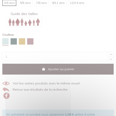
3/4 ans
5/6 ans
7/8 ans
9/11 ans
12/14 ans
Guide des tailles
Couleur
Bleu caraïbes
Vert émail
Ocre
Amarante
Ajouter au panier
Voir les autres produits avec le même visuel
Retour aux résultats de la recherche
En achetant ce produit vous gagnerez
1,00 €
grâce à notre