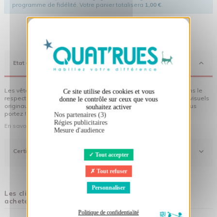
programme de fidélité. Votre panier totalisera
1,00 €
.
X
Masquer le bandeau des cookies
Etat d'Esprit
Les vêtements Quat'rues sont en coton biologique, fabriqués dans le
Ce site utilise des cookies et vous
respect de l'homme et de son environnement... sans oublier des visuels
donne le contrôle sur ceux que vous
originaux qui donnent encore plus de sens aux vêtements que vous
souhaitez activer
portez !
Nos partenaires (3)
Régies publicitaires
En savoir plus sur notre démarche
Mesure d'audience
Certifications
Tout accepter
Tout refuser
Personnaliser
Les clients qui ont acheté ce produit ont également
acheté :
Politique de confidentialité