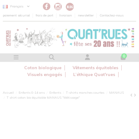
Panneau de gestion des cookies
Français
paiement sécurisé
frais de port
livraison
newsletter
Contactez-nous
0
Coton biologique
Vêtements équitables
Visuels engagés
L’éthique Quat'rues
Accueil
Enfants 0-14 ans
Enfants
T-shirts manches courtes
MANAUS
T shirt coton bio équitable MANAUS "Métissage"