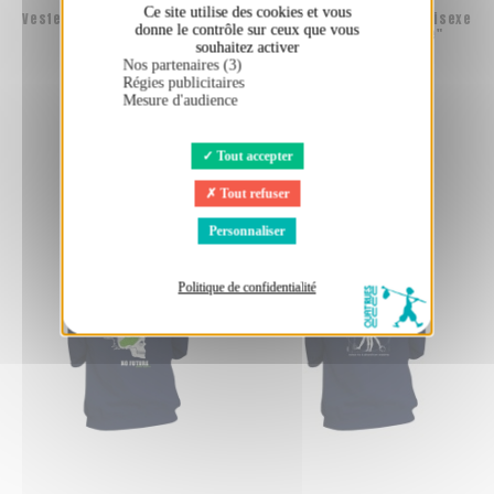
Ce site utilise des cookies et vous
Veste équitable et bio unisexe
Veste équitable et bio unisexe
donne le contrôle sur ceux que vous
BOSTON "Pousse"
BOSTON "Peace & Vole"
souhaitez activer
74,00 €
74,00 €
Nos partenaires (3)
Régies publicitaires
Mesure d'audience
Tout accepter
Tout refuser
Personnaliser
Politique de confidentialité