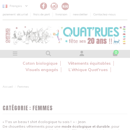
Panneau de gestion des cookies
Français
paiement sécurisé
frais de port
livraison
newsletter
Contactez-nous
0
Coton biologique
Vêtements équitables
Visuels engagés
L’éthique Quat'rues
Accueil
Femmes
CATÉGORIE : FEMMES
« T'as un beau t shirt écologique tu sais ! » - Jean.
De chouettes vêtements pour une
mode écologique et durable
, pour