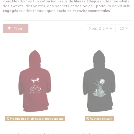
vous Mesdames ! En
coton bio, issus de filières éthiques
- des tee-shirts,
des sweats, des vestes, des bonnets et des polos - porteurs de
visuels
engagés
sur des thématiques
sociales et environnementales
.
Filtrer
Nom, Z à A
20
Produit disponible avec d'autres options
Rupture de stock