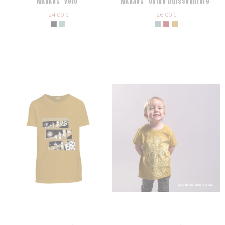
MANAUS "Vélo"
MANAUS "Usine buissonnière"
24,00 €
26,00 €