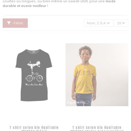
courtes ou longues, ou bien même un sweat-shirt, pour une
mode
durable
et avenir meilleur
!
Filtrer
Nom, Z à A
20
T shirt coton bio équitable
T shirt coton bio équitable