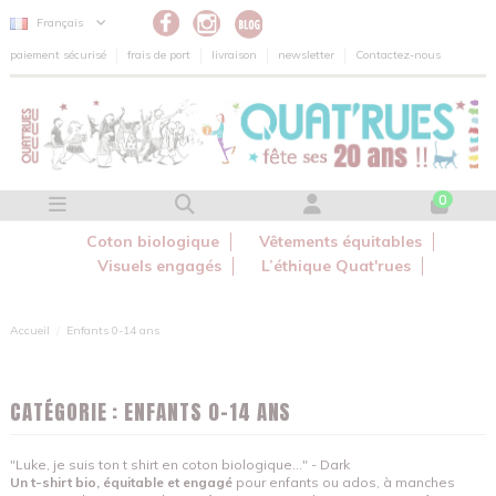
Panneau de gestion des cookies
Français
paiement sécurisé
frais de port
livraison
newsletter
Contactez-nous
0
Coton biologique
Vêtements équitables
Visuels engagés
L’éthique Quat'rues
Accueil
Enfants 0-14 ans
CATÉGORIE : ENFANTS 0-14 ANS
"Luke, je suis ton t shirt en coton biologique..." - Dark
Un t-shirt bio, équitable et engagé
pour enfants ou ados, à manches