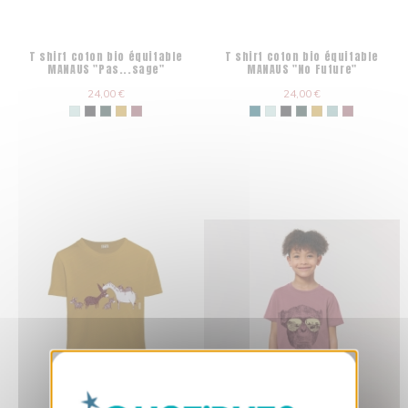
T shirt coton bio équitable
T shirt coton bio équitable
MANAUS "Pas...sage"
MANAUS "No Future"
24,00 €
24,00 €
X
Masquer le bandeau des cookies