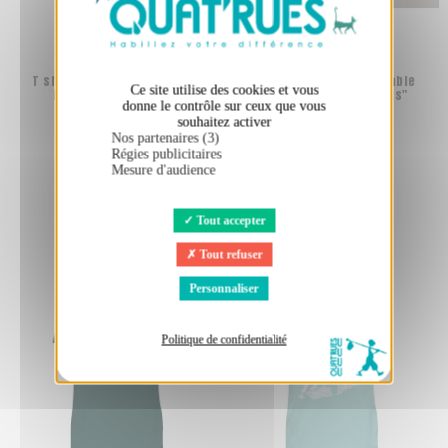
T shirt coton bio équitable
T shirt coton bio équitable
Ce site utilise des cookies et vous
MANAUS "Métissage"
MANAUS "Homo Eradicus"
donne le contrôle sur ceux que vous
24,00 €
24,00 €
souhaitez activer
Nos partenaires (3)
Régies publicitaires
Mesure d'audience
Tout accepter
Tout refuser
Personnaliser
Politique de confidentialité