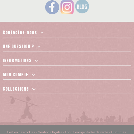
Contactez-nous
UNE QUESTION ?
INFORMATIONS
MON COMPTE
COLLECTIONS
Gestion des cookies
-
Mentions légales
-
Conditions générales de vente
-
Quat'rues :