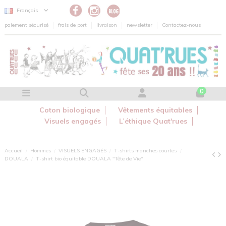
Panneau de gestion des cookies
Français
paiement sécurisé
frais de port
livraison
newsletter
Contactez-nous
0
Coton biologique
Vêtements équitables
Visuels engagés
L’éthique Quat'rues
Accueil
Hommes
VISUELS ENGAGÉS
T-shirts manches courtes
DOUALA
T-shirt bio équitable DOUALA "Tête de Vie"