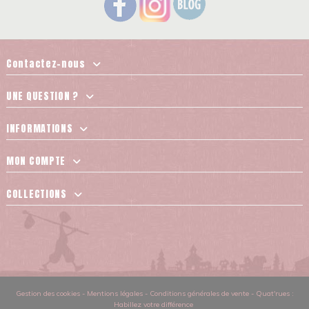
Contactez-nous
UNE QUESTION ?
INFORMATIONS
MON COMPTE
COLLECTIONS
Gestion des cookies
-
Mentions légales
-
Conditions générales de vente
-
Quat'rues :
Habillez votre différence