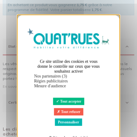
En achetant ce produit vous gagnerez
1,75 €
grâce à notre
programme de fidélité. Votre panier totalisera
1,75 €
.
X
Masquer le bandeau des cookies
Etat d'Esprit
Ce site utilise des cookies et vous
Les vêtements Quat'rues sont en coton biologique, fabriqués dans le
donne le contrôle sur ceux que vous
respect de l'homme et de son environnement... sans oublier des visuels
souhaitez activer
originaux qui donnent encore plus de sens aux vêtements que vous
Nos partenaires (3)
portez !
Régies publicitaires
Mesure d'audience
En savoir plus sur notre démarche
Tout accepter
Certifications
Tout refuser
Personnaliser
Les clients qui ont acheté ce produit ont également
acheté :