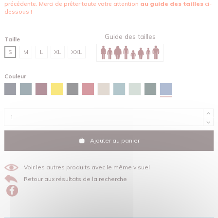
précédente. Merci de prêter toute votre attention
au guide des tailles
ci-
dessous !
Guide des tailles
Taille
S
M
L
XL
XXL
Couleur
Bleu maya
Bleu marine
Bleu céleste
Brun rouge
Jaune
Noir
Rouge
Sable
Vert lagune
Vert d'eau
Vert émail
Ajouter au panier
Voir les autres produits avec le même visuel
Retour aux résultats de la recherche