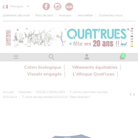
Panneau de gestion des cookies
Français
paiement sécurisé
frais de port
livraison
newsletter
Contactez-nous
0
Coton biologique
Vêtements équitables
Visuels engagés
L’éthique Quat'rues
Accueil
Hommes
VISUELS ENGAGÉS
T-shirts manches courtes
DOUALA
T-shirt bio équitable DOUALA "Slow fashion"