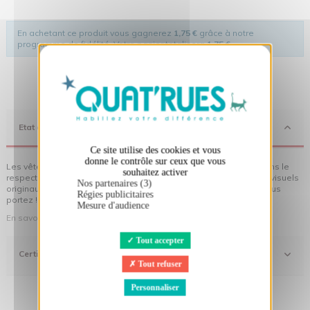
En achetant ce produit vous gagnerez
1,75 €
grâce à notre
programme de fidélité. Votre panier totalisera
1,75 €
.
X
Masquer le bandeau des cookies
Etat d'Esprit
Ce site utilise des cookies et vous
donne le contrôle sur ceux que vous
Les vêtements Quat'rues sont en coton biologique, fabriqués dans le
souhaitez activer
respect de l'homme et de son environnement... sans oublier des visuels
Nos partenaires (3)
originaux qui donnent encore plus de sens aux vêtements que vous
Régies publicitaires
portez !
Mesure d'audience
En savoir plus sur notre démarche
Tout accepter
Certifications
Tout refuser
Personnaliser