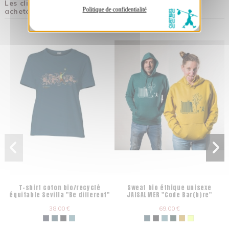
Les clients qui ont acheté ce produit ont également
Politique de confidentialité
acheté :
T-shirt coton bio/recyclé
Sweat bio éthique unisexe
équitable Sevilla "Be different"
JAISALMER "Code Bar(b)re"
38,00 €
69,00 €