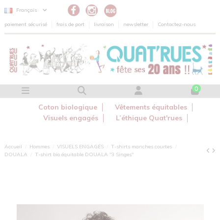
Panneau de gestion des cookies
Français
paiement sécurisé
frais de port
livraison
newsletter
Contactez-nous
0
Coton biologique
Vêtements équitables
Visuels engagés
L’éthique Quat'rues
Accueil
Hommes
VISUELS ENGAGÉS
T-shirts manches courtes
DOUALA
T-shirt bio équitable DOUALA "3 Singes"