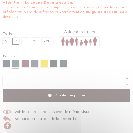
Attention ! La coupe Douala évolue.
Le produit a désormais une coupe légèrement plus ample que la coupe
précédente. Merci de prêter toute votre attention
au guide des tailles
ci-
dessous !
Guide des tailles
Taille
S
M
L
XL
XXL
Couleur
Bleu céleste
Bleu marine
Burgundy
Gris encre
Jaune
Noir
Vert émail
Ajouter au panier
Voir les autres produits avec le même visuel
Retour aux résultats de la recherche