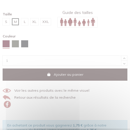
Guide des tailles
Taille
S
M
L
XL
XXL
Couleur
Brun rouge
Kaki
Noir
Ajouter au panier
Voir les autres produits avec le même visuel
Retour aux résultats de la recherche
En achetant ce produit vous gagnerez
1,75 €
grâce à notre
programme de fidélité. Votre panier totalisera
1,75 €
.