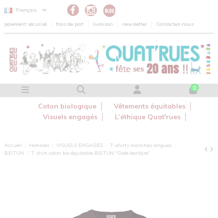
Panneau de gestion des cookies
Français
paiement sécurisé
frais de port
livraison
newsletter
Contactez-nous
0
Coton biologique
Vêtements équitables
Visuels engagés
L’éthique Quat'rues
Accueil
Hommes
VISUELS ENGAGÉS
T-shirts manches longues
BEITUN
T shirt coton bio équitable BEITUN "Code bar(b)re"