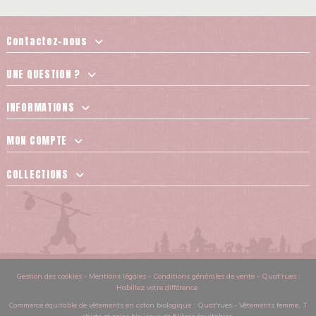
Contactez-nous
UNE QUESTION ?
INFORMATIONS
MON COMPTE
COLLECTIONS
Gestion des cookies
-
Mentions légales
-
Conditions générales de vente
-
Quat'rues :
Habillez votre différence
Commerce équitable de vêtements en coton biologique
: Quat'rues -
Vêtements femme
,
T