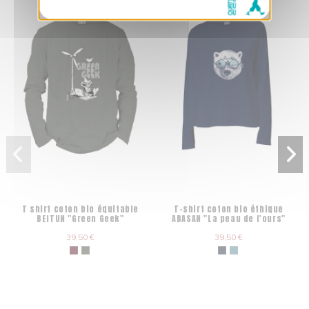
T shirt coton bio équitable
T-shirt coton bio éthique
BEITUN "Green Geek"
ABASAN "La peau de l'ours"
39,50 €
39,50 €