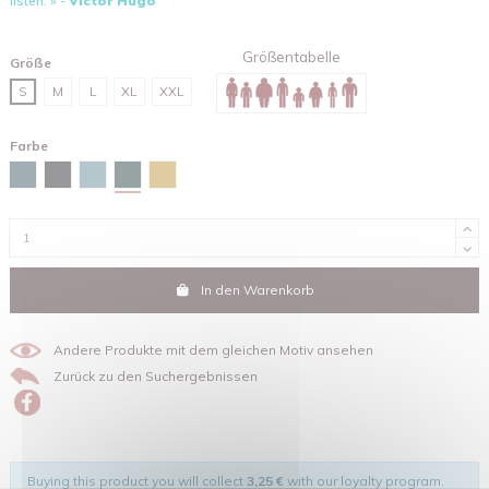
listen. » -
Victor Hugo
Größentabelle
Größe
S
M
L
XL
XXL
Farbe
Glazed green
Stargazer
Schwarz
Green bay
Ocker
In den Warenkorb
Andere Produkte mit dem gleichen Motiv ansehen
Zurück zu den Suchergebnissen
Buying this product you will collect
3,25 €
with our loyalty program.