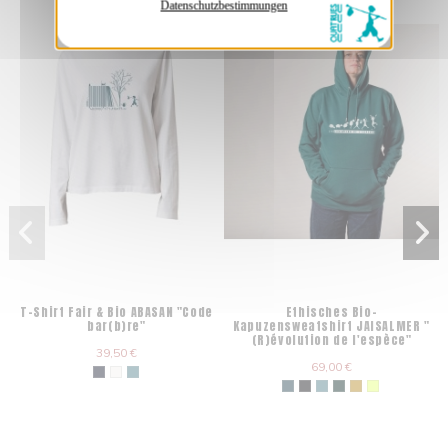
Datenschutzbestimmungen
T-Shirt Fair & Bio ABASAN "Code
Ethisches Bio-
bar(b)re"
Kapuzensweatshirt JAISALMER "
(R)évolution de l'espèce"
39,50 €
69,00 €