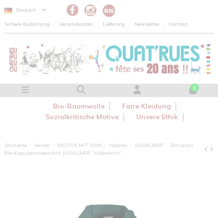
Cookie-Einstellungen
Deutsch
Sichere Bezahlung
Versandkosten
Lieferung
Newsletter
Kontakt
0
Bio-Baumwolle
Faire Kleidung
Sozialkritische Motive
Unsere Ethik
Startseite
Herren
MOTIVE MIT SINN
Hoodies
JAISALMER
Ethisches
Bio-Kapuzensweatshirt JAISALMER "4 éléments"