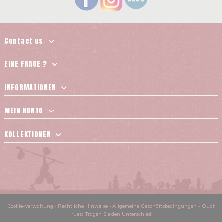
Contact us
EINE FRAGE ?
INFORMATIONEN
MEIN KONTO
KOLLEKTIONEN
Cookie-Verwaltung
-
Rechtliche Hinweise
-
Allgemeine Geschäftsbedingungen
-
Quat
´rues: Tragen Sie den Unterschied