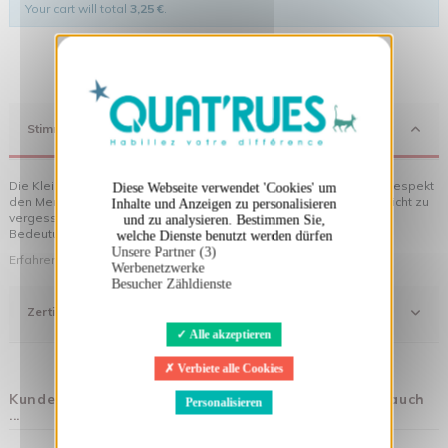
Your cart will total
3,25 €
.
X
Cookies-Banner ausblenden
Stimmung
Die Kleidung von Quat'rues besteht aus Bio-Baumwolle, die mit Respekt
Diese Webseite verwendet 'Cookies' um
den Menschen und ihrer Umwelt gegenüber hergestellt wurde... nicht zu
Inhalte und Anzeigen zu personalisieren
vergessen die originellen Motive, die Ihrer Kleidung noch mehr
und zu analysieren. Bestimmen Sie,
Bedeutung verleihen!
welche Dienste benutzt werden dürfen
Unsere Partner (3)
Erfahren Sie mehr über unsere Philosophie
Werbenetzwerke
Besucher Zähldienste
Zertifizierung
Alle akzeptieren
Verbiete alle Cookies
Kunden, die diesen Artikel gekauft haben, kauften auch
Personalisieren
...