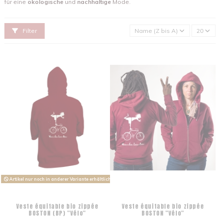
für eine
ökologische
und
nachhaltige
Mode.
Filter
Name (Z bis A)
20
Artikel nur noch in anderer Variante erhältlich
Veste équitable bio zippée
Veste équitable bio zippée
BOSTON (BP) "Vélo"
BOSTON "Vélo"