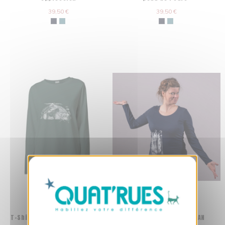
39,50 €
39,50 €
X
Cookies-Banner ausblenden
T-Shirt Fair & Bio ABASAN "Gare
T-Shirt Fair & Bio ABASAN
au gorille"
"Femmes du Monde"