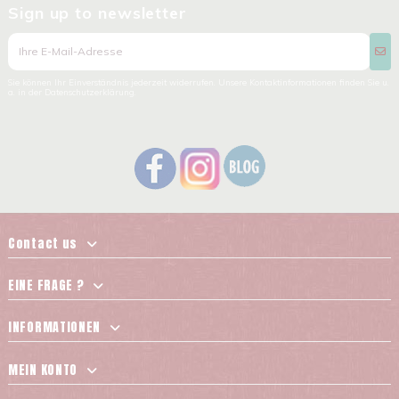
Sign up to newsletter
Sie können Ihr Einverständnis jederzeit widerrufen. Unsere Kontaktinformationen finden Sie u.
a. in der Datenschutzerklärung.
Contact us
EINE FRAGE ?
INFORMATIONEN
MEIN KONTO