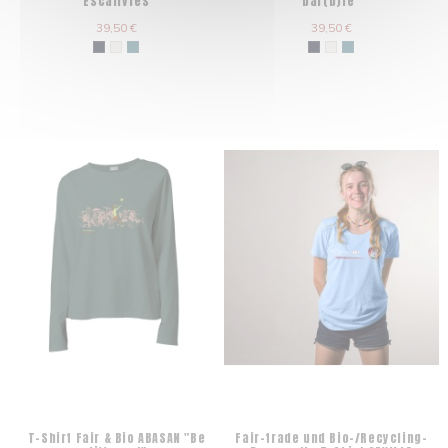
"Escalivres"
bar(b)re"
39,50 €
39,50 €
T-Shirt Fair & Bio ABASAN "Be
Fair-trade und Bio-/Recycling-