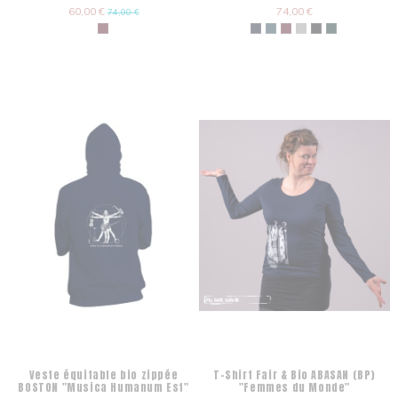
60,00 €
74,00 €
74,00 €
Veste équitable bio zippée
T-Shirt Fair & Bio ABASAN (BP)
BOSTON "Musica Humanum Est"
"Femmes du Monde"