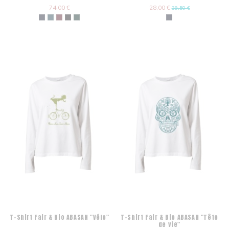
74,00 €
28,00 €
39,50 €
T-Shirt Fair & Bio ABASAN "Vélo"
T-Shirt Fair & Bio ABASAN "Tête
de vie"