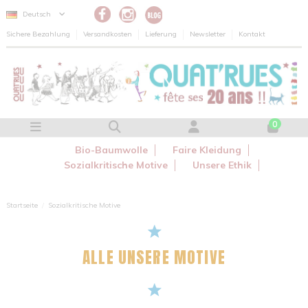
Cookie-Einstellungen
Deutsch
Sichere Bezahlung
Versandkosten
Lieferung
Newsletter
Kontakt
0
Bio-Baumwolle
Faire Kleidung
Sozialkritische Motive
Unsere Ethik
Startseite
Sozialkritische Motive
ALLE UNSERE MOTIVE