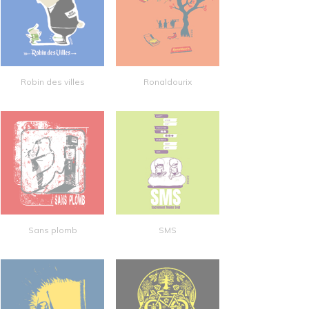
Robin des villes
Ronaldourix
Sans plomb
SMS