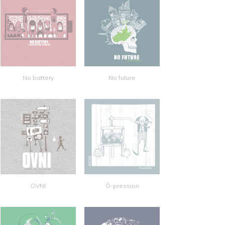
No battery
No future
OVNI
Ô-pression