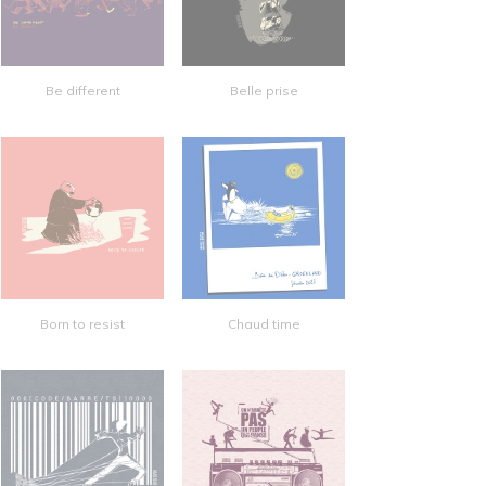
Be different
Belle prise
Born to resist
Chaud time