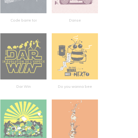
Code barre toi
Danse
Dar Win
Do you wanna bee