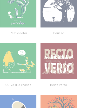
Pesticidator
Pousse
Qui va a la chasse
Recto verso