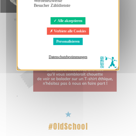
Werbenetzwerke
Besucher Zähldienste
Yin & Yang
Zutella
Alle akzeptieren
Verbiete alle Cookies
Personalisieren
Datenschutzbestimmungen
#OldSchool