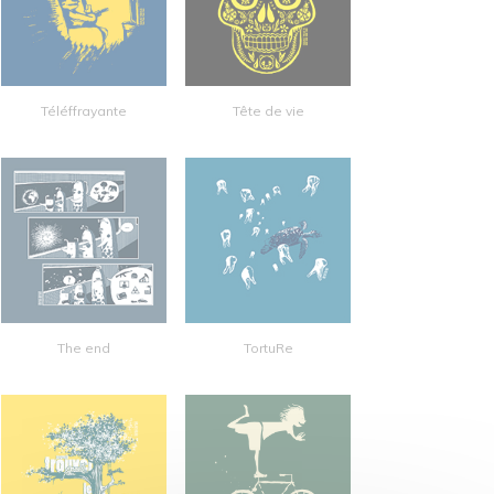
Téléffrayante
Tête de vie
The end
TortuRe