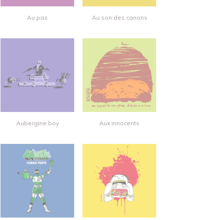
Au pas
Au son des canons
Aubergine boy
Aux innocents