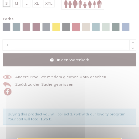
S
M
L
XL
XXL
Farbe
Rot
Marineblau
Stargazer
Burgunderfarben
Red brown
Tintengrau
Gelb
Schwarz
Sandfarben
Green bay
Wassergrün
Glazed gree
Maya-b
In den Warenkorb
Andere Produkte mit dem gleichen Motiv ansehen
Zurück zu den Suchergebnissen
Buying this product you will collect
1,75 €
with our loyalty program.
Your cart will total
1,75 €
.