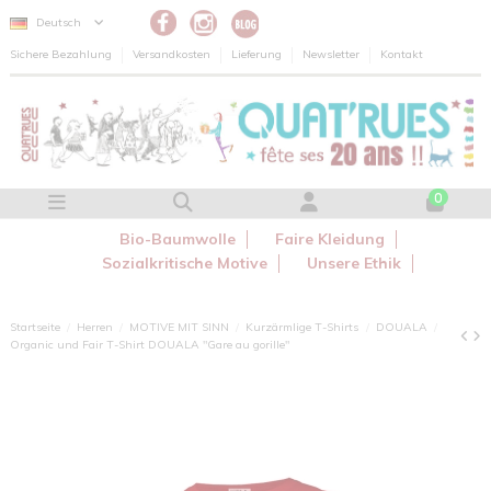
Cookie-Einstellungen
Deutsch
Sichere Bezahlung
Versandkosten
Lieferung
Newsletter
Kontakt
0
Bio-Baumwolle
Faire Kleidung
Sozialkritische Motive
Unsere Ethik
Startseite
Herren
MOTIVE MIT SINN
Kurzärmlige T-Shirts
DOUALA
Organic und Fair T-Shirt DOUALA "Gare au gorille"