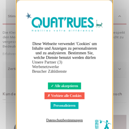
X
Cookies-Banner ausblenden
Stimmung
Die Kleidung von Quat'rues besteht aus Bio-Baumwolle, die mit Respekt
den Menschen und ihrer Umwelt gegenüber hergestellt wurde... nicht zu
vergessen die originellen Motive, die Ihrer Kleidung noch mehr
Diese Webseite verwendet 'Cookies' um
Bedeutung verleihen!
Inhalte und Anzeigen zu personalisieren
und zu analysieren. Bestimmen Sie,
Erfahren Sie mehr über unsere Philosophie
welche Dienste benutzt werden dürfen
Unsere Partner (3)
Werbenetzwerke
Zertifizierung
Besucher Zähldienste
Alle akzeptieren
Kunden, die diesen Artikel gekauft haben, kauften auch
Verbiete alle Cookies
...
Personalisieren
Datenschutzbestimmungen