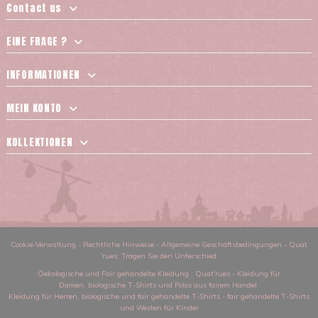
Contact us
EINE FRAGE ?
INFORMATIONEN
MEIN KONTO
KOLLEKTIONEN
Cookie-Verwaltung
-
Rechtliche Hinweise
-
Allgemeine Geschäftsbedingungen
-
Quat
´rues: Tragen Sie den Unterschied
Öekologische und Fair gehandelte Kleidung
: Quat'rues -
Kleidung für
Damen
,
biologische T-Shirts und Polos aus fairem Handel
Kleidung für Herren
,
biologische und fair gehandelte T-Shirts
-
fair gehandelte T-Shirts
und Westen für Kinder