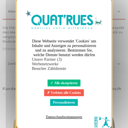
X
Cookies-Banner ausblenden
Stimmung
Die Kleidung von Quat'rues besteht aus Bio-Baumwolle, die mit Respekt
den Menschen und ihrer Umwelt gegenüber hergestellt wurde... nicht zu
vergessen die originellen Motive, die Ihrer Kleidung noch mehr
Diese Webseite verwendet 'Cookies' um
Bedeutung verleihen!
Inhalte und Anzeigen zu personalisieren
Erfahren Sie mehr über unsere Philosophie
und zu analysieren. Bestimmen Sie,
welche Dienste benutzt werden dürfen
Unsere Partner (3)
Zertifizierung
Werbenetzwerke
Besucher Zähldienste
Alle akzeptieren
Kunden, die diesen Artikel gekauft haben, kauften auch
...
Verbiete alle Cookies
Personalisieren
Datenschutzbestimmungen