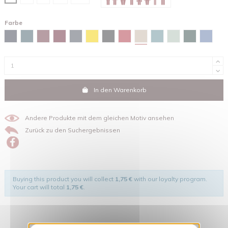
Farbe
Sandfarben
Marineblau
Stargazer
Burgunderfarben
Red brown
Tintengrau
Gelb
Schwarz
Rot
Green bay
Wassergrün
Glazed gree
Maya-b
In den Warenkorb
Andere Produkte mit dem gleichen Motiv ansehen
Zurück zu den Suchergebnissen
Buying this product you will collect
1,75 €
with our loyalty program.
Your cart will total
1,75 €
.