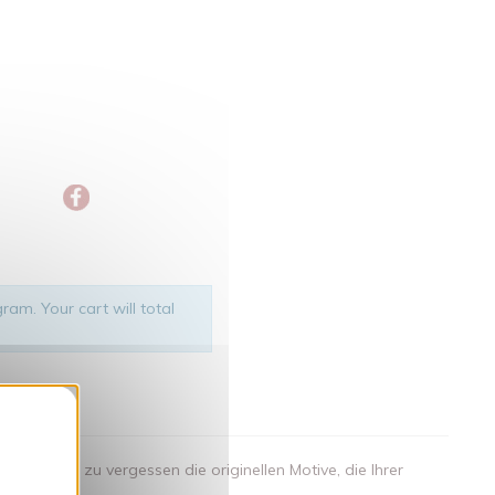
ram. Your cart will total
nden
.. nicht zu vergessen die originellen Motive, die Ihrer