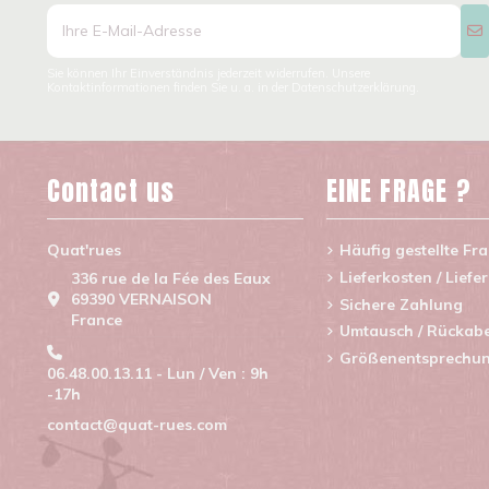
Sie können Ihr Einverständnis jederzeit widerrufen. Unsere
Kontaktinformationen finden Sie u. a. in der Datenschutzerklärung.
Contact us
EINE FRAGE ?
Quat'rues
Häufig gestellte Fr
Lieferkosten / Liefe
336 rue de la Fée des Eaux
69390 VERNAISON
Sichere Zahlung
France
Umtausch / Rückab
Größenentsprechu
06.48.00.13.11 - Lun / Ven : 9h
-17h
contact@quat-rues.com