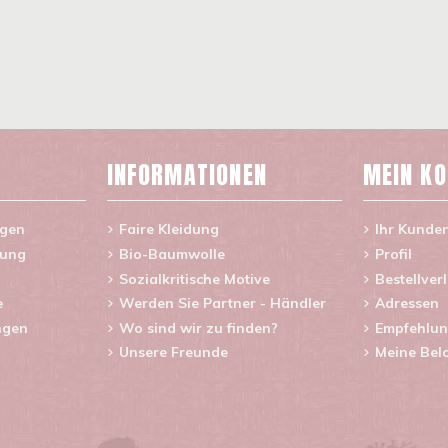
INFORMATIONEN
MEIN K
agen
Faire Kleidung
Ihr Kunde
rung
Bio-Baumwolle
Profil
Sozialkritische Motive
Bestellver
e
Werden Sie Partner - Händler
Adressen
ngen
Wo sind wir zu finden?
Empfehlun
Unsere Freunde
Meine Bel