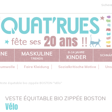
Sicher
INE
MASKULINE
0-14 JAHRE
SCHNÄ
KINDER
TRENDS
aumwolle
Faire Kleidung
Sozialkritische Motive
Uns
Veste équitable bio zippée BOSTON "Vélo"
VESTE ÉQUITABLE BIO ZIPPÉE BOSTON
Vélo