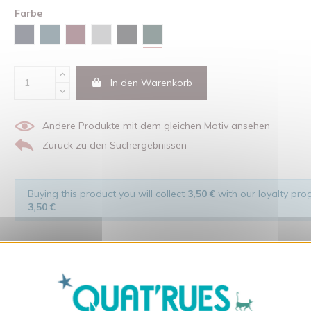
Farbe
Glazed green
Marineblau
Stargazer
Burgunderfarben
Grau meliert
Schwarz
In den Warenkorb
Andere Produkte mit dem gleichen Motiv ansehen
Zurück zu den Suchergebnissen
Buying this product you will collect
3,50 €
with our loyalty prog
3,50 €
.
X
Cookies-Banner ausble
t Respekt den Menschen und ihrer Umwelt gegenüber hergestellt wurde.