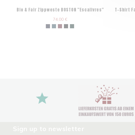
Bio & Fair Zippweste BOSTON "Escalivres"
T-Shirt F
74,00 €
Sign up to newsletter