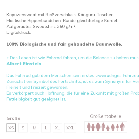
Kapuzensweat mit Reißverschluss. Känguru-Taschen.
Elastische Rippenbündchen. Runde gleichfarbige Kordel.
Aufgerautes Sweatshirt. 350 g/m².
Digitaldruck.
100% Biologische und fair gehandelte Baumwolle.
« Das Leben ist wie Fahrrad fahren, um die Balance zu halten mus
Albert Einstein
Das Fahrrad gab dem Menschen sein erstes zweirädriges Fahrzeu
Zunächst ein Symbol des Fortschritts, ist es zum Synonym für V
Freiheit und Freizeit geworden.
Es verkörpert auch Hoffnung, die für eine Zukunft mit großen P
Fettleibigkeit gut geeignet ist.
Größentabelle
Größe
XS
S
M
L
XL
XXL