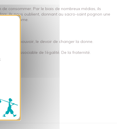
oin de consommer. Par le biais de nombreux médias, ils
lors, ils nous oublient, donnant au sacro-saint pognon une
out, de l’Homme.
okies
e.
iens ont le pouvoir, le devoir de changer la donne.
st pas dissociable de l’égalité. De la fraternité.
z