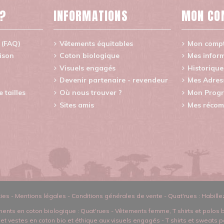
 ?
INFORMATIONS
MON CO
 (FAQ)
Vêtements équitables
Mon comp
aison
Coton biologique
Mes inform
Visuels engagés
Historiqu
Devenir partenaire - revendeur
Mes Adres
tailles
Où nous trouver ?
Mon Progr
Sites amis
Mes récom
ies
-
Mentions légales
-
Conditions générales de vente
-
Quat'rues : Habille
ents en coton biologique
: Quat'rues -
Vêtements femme
,
T shirts et polos 
t et vestes en coton bio et éthique aux visuels engagés
-
T shirts et sweats p