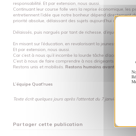
responsabilité. Et par extension, nous aussi.
Continuant leur course folle vers la reprise économique, les 
entretiennent l’idée que notre bonheur dépend directement de 
priorité absolue, délaissant des sujets aujourd’hui devenus bi
Délaissés, puis nargués par tant de richesse, d’injustice soc
En misant sur l’éducation, en revalorisant la jeunesse défavori
Et par extension, nous aussi.
Car c’est à nous qu’il incombe la lourde tâche d’accepter que d
C’est à nous de faire comprendre à nos dirigeants que nos pr
Restons unis et mobilisés.
Restons humains avant tou
t.
No
Ré
Me
L’équipe Quat'rues
Texte écrit quelques jours après l'attentat du 7 janvier.
Partager cette publication