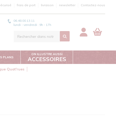
écurisé
frais de port
livraison
newsletter
Contactez-nous
06.48.00.13.11
lundi - vendredi : 9h - 17h
ON ILLUSTRE AUSSI
S PLANS
ACCESSOIRES
ique Quat'rues