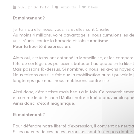
2023 Jan 07, 19:17
Actualités
0
likes
Et maintenant ?
Je, tu, il ou elle, nous, vous, ils et elles sont Charlie.
Au moins 4 millions, voire davantage, si nous cumulons les de
unis, réunis, contre la barbarie et l’obscurantisme.
Pour la liberté d’expression
.
Alors oui, certains ont entonné la Marseillaise, et les compèr
tête de cortège des politiciens bafouant au quotidien la libert
Mais passons là-dessus. Si nombreux, nous les avons noyés d
Nous tairons aussi le fait que la mobilisation aurait pu voir l
longtemps que nous nous mobilisions contre elle.
Ainsi donc, c’était triste mais beau à la fois. Ce rassemblement
et comme le dit Richard Malka, notre «droit à pouvoir blasphé
Ainsi donc, c’était magnifique
.
Et maintenant ?
Pour défendre notre liberté d’expression, il convient de neutral
Si les auteurs de ces actes terroristes sont à n’en pas douter 