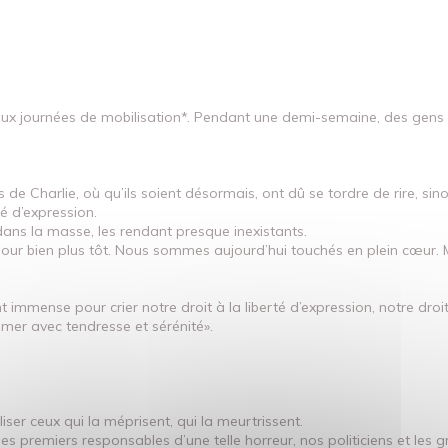
ux journées de mobilisation*. Pendant une demi-semaine, des gens de
es de Charlie, où qu’ils soient désormais, ont dû se tordre de rire, 
é d’expression.
ans la masse, les rendant presque inexistants.
e jour bien plus tôt. Nous sommes aujourd’hui touchés en plein cœur. M
 immense pour crier notre droit à la liberté d’expression, notre droit 
mer avec tendresse et sérénité».
iser ceux qui la méprisent, qui la meurtrissent.
les premiers responsables d’une telle horreur, nos politiciens et les