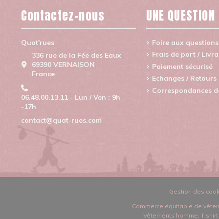
Contactez-nous
UNE QUESTION
Quat'rues
Foire aux questions
Frais de port / Livr
336 rue de la Fée des Eaux
69390 VERNAISON
Paiement sécurisé
France
Echanges / Retours
Correspondances de 
06.48.00.13.11 - Lun / Ven : 9h
-17h
contact@quat-rues.com
Gestion des cook
Commerce équitable de vêtem
Vêtements homme
,
T shir