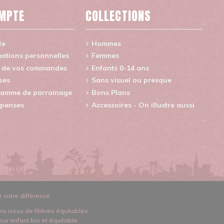
MPTE
COLLECTIONS
te
Hommes
ations personnelles
Femmes
e de vos commandes
Enfants 0-14 ans
ses
Sans visuel ou presque
amme de parrainage
Bons Plans
penses
Accessoires - On illustre aussi
z votre différence
bio issus de filières équitables
our enfant bio et équitable