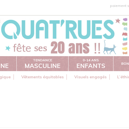
paiement s
TENDANCE
0-14 ANS
BON
INE
MASCULINE
ENFANTS
gique
Vêtements équitables
Visuels engagés
L’éth