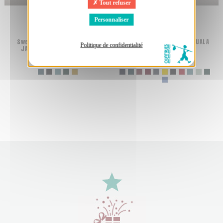
Tout refuser
Personnaliser
Sweat bio éthique unisexe
T-shirt bio équitable DOUALA
Politique de confidentialité
JAISALMER "Tête de vie"
"No future"
69,00 €
38,00 €