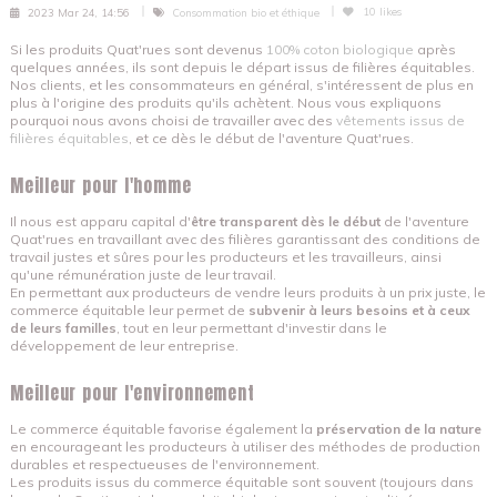
10
likes
2023 Mar 24, 14:56
Consommation bio et éthique
Si les produits Quat'rues sont devenus
100% coton biologique
après
quelques années, ils sont depuis le départ issus de filières équitables.
Nos clients, et les consommateurs en général, s'intéressent de plus en
plus à l'origine des produits qu'ils achètent. Nous vous expliquons
pourquoi nous avons choisi de travailler avec des
vêtements issus de
filières équitables
, et ce dès le début de l'aventure Quat'rues.
Meilleur pour l'homme
Il nous est apparu capital d'
être transparent dès le début
de l'aventure
Quat'rues en travaillant avec des filières garantissant des conditions de
travail justes et sûres pour les producteurs et les travailleurs, ainsi
qu'une rémunération juste de leur travail.
En permettant aux producteurs de vendre leurs produits à un prix juste, le
commerce équitable leur permet de
subvenir à leurs besoins et à ceux
de leurs familles
, tout en leur permettant d'investir dans le
développement de leur entreprise.
Meilleur pour l'environnement
Le commerce équitable favorise également la
préservation de la nature
en encourageant les producteurs à utiliser des méthodes de production
durables et respectueuses de l'environnement.
Les produits issus du commerce équitable sont souvent (toujours dans