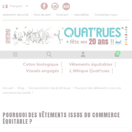
Panneau de gestion des cookies
Français
paiement sécurisé
frais de port
livraison
newsletter
Contactez-nous
0
Coton biologique
Vêtements équitables
Visuels engagés
L’éthique Quat'rues
Accueil
Blog
Consommation bio et éthique
Pourquoi des vêtements issus du
commerce équitable ?
POURQUOI DES VÊTEMENTS ISSUS DU COMMERCE
ÉQUITABLE ?