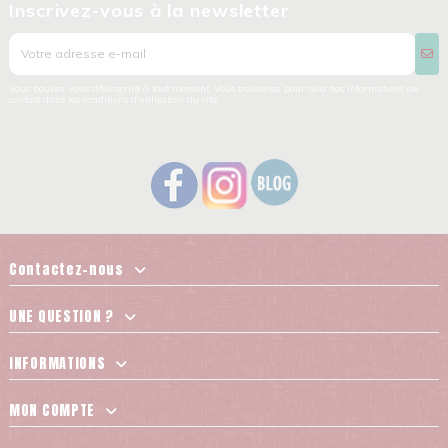
Inscrivez-vous à la newsletter
Vous pouvez vous désinscrire à tout moment. Vous trouverez pour cela nos informations de
contact dans les conditions d'utilisation du site.
Contactez-nous
UNE QUESTION ?
INFORMATIONS
MON COMPTE