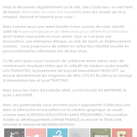
Vous le découvrez régulièrement sur le site, chez Quat’rues, on sait faire
de beaux
vêtements en coton bio équitable
avec les visuels qu’on a
imaginé, dessiné et imprimé pour vous !
Mais il existe aussi une autre facette moins connue de notre activité.
Celle de
la personnalisation de vêtements pour différents partenaires
dont l’action nous parle ou nous anime. Que ce soit pour une
association, une entreprise éthique, un club de sport, un établissement
scolaire… nous proposons de mettre en valeur leur identité visuelle en
personnalisant les vêtements bio de leur choix.
Ce fût ainsi pour nous l’occasion de collaborer entre autres avec de
nombreuses structures telles que le collectif de création audiovisuelle
LES PARASITES, la plateforme de boycott bienveillant I-BOYCOTT, ou
encore dernièrement les magasins de Vélo CYCLES BLAIN ou le concept
d’alimentation bio et local TRATTINO.
Mais aussi les clubs d’escalade GRAL ou ESCALADE EN MAYENNE, le
lycée LAVOISIER…
Mais ces partenariats nous donnent aussi l’opportunité d’aller plus loin
dans la démarche en travaillant sur la création graphique du visuel
comme avec le RESEAU EDUCATION SANS FRONTIERES, l’association
d’aide au développement OXFAM FRANCE ou encore le Think tank
informel et citoyen Mr MONDIALISATION.