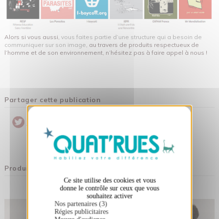
Alors si vous aussi,
vous faites partie d’une structure qui a besoin de
communiquer sur son image
, au travers de produits respectueux de
l’homme et de son environnement, n’hésitez pas à faire appel à nous !
Partager cette publication
X
Masquer le bandeau des cookies
Pinterest
Twitter
Partager
Produits associés
Ce site utilise des cookies et vous
donne le contrôle sur ceux que vous
souhaitez activer
Nos partenaires (3)
Régies publicitaires