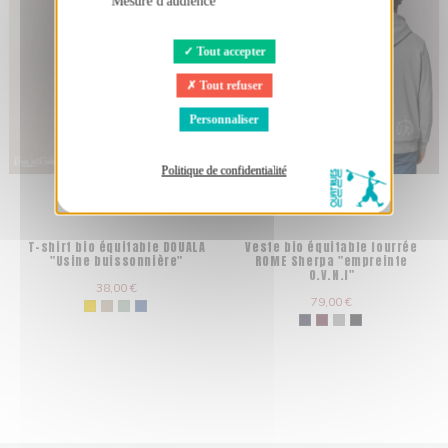
Mesure d'audience
Tout accepter
Tout refuser
Personnaliser
Politique de confidentialité
T-shirt bio équitable DOUALA
Veste bio équitable fourrée
"Usine buissonnière"
ROME Sherpa "empreinte
O.V.N.I"
38,00 €
79,00 €