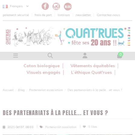
Panneau de gestion des cookies
Français
paiement sécurisé
frais de port
livraison
newsletter
Contactez-nous
0
Coton biologique
Vêtements équitables
Visuels engagés
L’éthique Quat'rues
Accueil
Blog
Partenariat association
Des partenariats à la pelle... et vous ?
DES PARTENARIATS À LA PELLE... ET VOUS ?
5
likes
2021 Oct 07, 08:03
Partenariat association