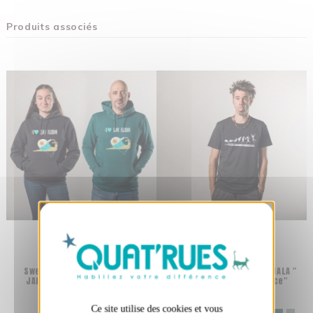
Produits associés
X
Masquer le bandeau des cookies
Sweat bio éthique unisexe
T-shirt bio équitable DOUALA "
JAISALMER "Slow fashion"
(R)évolution de l'espèce"
69,00 €
38,00 €
Ce site utilise des cookies et vous