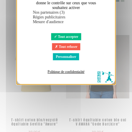
donne le contrôle sur ceux que vous
souhaitez activer
Nos partenaires (3)
Régies publicitaires
Mesure d'audience
Tout accepter
Tout refuser
Personnaliser
Politique de confidentialité
T-shirt coton bio/recyclé
T-shirt équitable coton bio col
équitable Sevilla "Aware"
V AWARA "Code Bar(b)re"
38,00 €
38,00 €