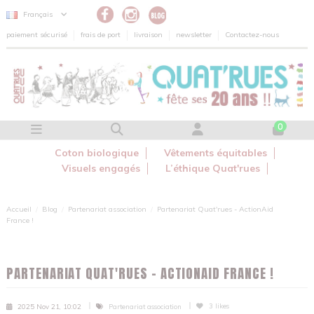
Panneau de gestion des cookies
Français
paiement sécurisé
frais de port
livraison
newsletter
Contactez-nous
0
Coton biologique
Vêtements équitables
Visuels engagés
L’éthique Quat'rues
Accueil
Blog
Partenariat association
Partenariat Quat'rues - ActionAid
France !
PARTENARIAT QUAT'RUES - ACTIONAID FRANCE !
3
likes
2025 Nov 21, 10:02
Partenariat association