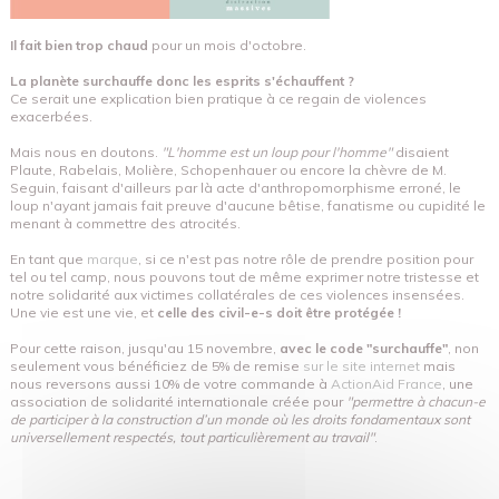
Il fait bien trop chaud
pour un mois d'octobre.
La planète surchauffe donc les esprits s'échauffent ?
Ce serait une explication bien pratique à ce regain de violences
exacerbées.
Mais nous en doutons.
"L'homme est un loup pour l'homme"
disaient
Plaute, Rabelais, Molière, Schopenhauer ou encore la chèvre de M.
Seguin, faisant d'ailleurs par là acte d'anthropomorphisme erroné, le
loup n'ayant jamais fait preuve d'aucune bêtise, fanatisme ou cupidité le
menant à commettre des atrocités.
En tant que
marque
, si ce n'est pas notre rôle de prendre position pour
tel ou tel camp, nous pouvons tout de même exprimer notre tristesse et
notre solidarité aux victimes collatérales de ces violences insensées.
Une vie est une vie, et
celle des civil-e-s doit être protégée !
Pour cette raison, jusqu'au 15 novembre,
avec le code "surchauffe"
, non
seulement vous bénéficiez de 5% de remise
sur le site internet
mais
nous reversons aussi 10% de votre commande à
ActionAid France
, une
association de solidarité internationale créée pour
"permettre à chacun-e
de participer à la construction d’un monde où les droits fondamentaux sont
universellement respectés, tout particulièrement au travail"
.