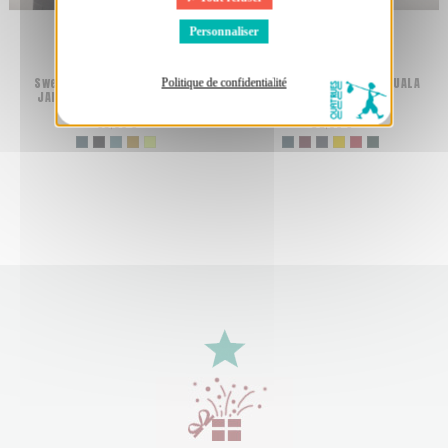
Personnaliser
Sweat bio éthique unisexe
T-shirt bio équitable DOUALA
Politique de confidentialité
JAISALMER "Peace & Vole"
"The End"
69,00 €
38,00 €