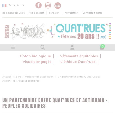
Panneau de gestion des cookies
Français
paiement sécurisé
frais de port
livraison
newsletter
Contactez-nous
0
Coton biologique
Vêtements équitables
Visuels engagés
L’éthique Quat'rues
Accueil
Blog
Partenariat association
Un partenariat entre Quat'rues et
ActionAid - Peuples solidaires
UN PARTENARIAT ENTRE QUAT'RUES ET ACTIONAID -
PEUPLES SOLIDAIRES