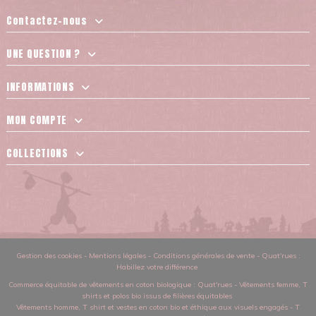
Contactez-nous
UNE QUESTION ?
INFORMATIONS
MON COMPTE
COLLECTIONS
Gestion des cookies
-
Mentions légales
-
Conditions générales de vente
-
Quat'rues :
Habillez votre différence
Commerce équitable de vêtements en coton biologique
: Quat'rues -
Vêtements femme
,
T
shirts et polos bio issus de filières équitables
Vêtements homme
,
T shirt et vestes en coton bio et éthique aux visuels engagés
-
T