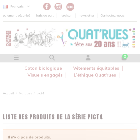
Panneau de gestion des cookies
Français
paiement sécurisé
frais de port
livraison
newsletter
Contactez-nous
0
Coton biologique
Vêtements équitables
Visuels engagés
L’éthique Quat'rues
Accueil
Marques
pict4
LISTE DES PRODUITS DE LA SÉRIE PICT4
Il n'y a pas de produits.