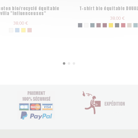
coton bio/recyclé équitable
T-shirt bio équitable DOUA
villa "Influenceuses"
38,00 €
38,00 €