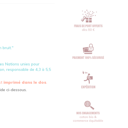
 bruit."
des Nations unies pour
tion, responsable de 4,3 à 5,5
st
imprimé dans le dos
.
ide ci-dessous.