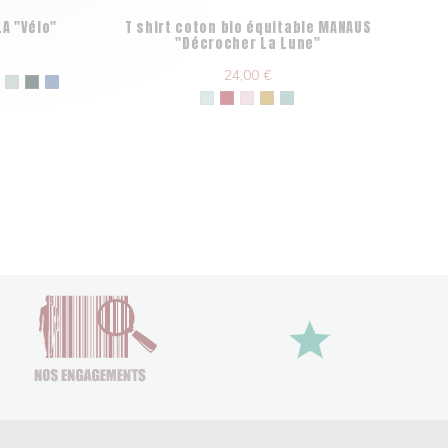
LA "Vélo"
T shirt coton bio équitable MANAUS
Sw
"Décrocher La Lune"
24,00 €