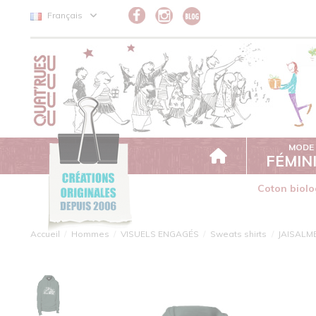
Panneau de gestion des cookies
Français
MODE
FÉMIN
Coton biolo
Accueil
Hommes
VISUELS ENGAGÉS
Sweats shirts
JAISALM