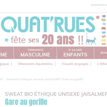
paiement s
TENDANCE
0-14 ANS
BON
INE
MASCULINE
ENFANTS
gique
Vêtements équitables
Visuels engagés
L’éth
ER
Sweat bio éthique unisexe JAISALMER "Gare au gorille"
SWEAT BIO ÉTHIQUE UNISEXE JAISALME
Gare au gorille