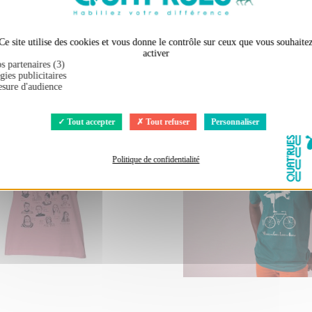
Ce site utilise des cookies et vous donne le contrôle sur ceux que vous souhaite
activer
s partenaires (3)
ement acheté :
gies publicitaires
sure d'audience
Tout accepter
Tout refuser
Personnaliser
Politique de confidentialité