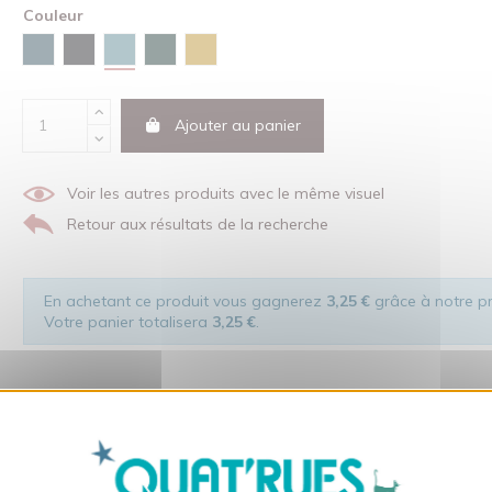
Couleur
Vert lagune
Bleu céleste
Noir
Vert émail
Ocre
Ajouter au panier
Voir les autres produits avec le même visuel
Retour aux résultats de la recherche
En achetant ce produit vous gagnerez
3,25 €
grâce à notre pr
Votre panier totalisera
3,25 €
.
X
Masquer le bandeau des co
dans le respect de l'homme et de son environnement... sans oublier 