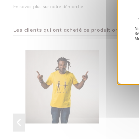
En savoir plus sur notre démarche
No
Les clients qui ont acheté ce produit ont égal
Ré
Me