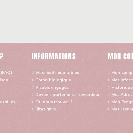
 ?
INFORMATIONS
MON CO
 (FAQ)
Vêtements équitables
Mon comp
aison
Coton biologique
Mes inform
Visuels engagés
Historiqu
Devenir partenaire - revendeur
Mes Adres
tailles
Où nous trouver ?
Mon Progr
Sites amis
Mes récom