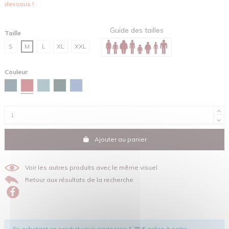
dessous !
Guide des tailles
Taille
S
M
L
XL
XXL
Couleur
Rouge
Bleu céleste
Vert lagune
Vert émail
Bleu maya
Ajouter au panier
Voir les autres produits avec le même visuel
Retour aux résultats de la recherche
En achetant ce produit vous gagnerez
1,75 €
grâce à notre