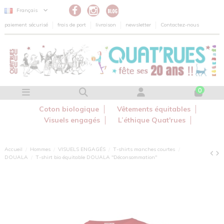
Panneau de gestion des cookies
Français
paiement sécurisé
frais de port
livraison
newsletter
Contactez-nous
0
Coton biologique
Vêtements équitables
Visuels engagés
L’éthique Quat'rues
Accueil
Hommes
VISUELS ENGAGÉS
T-shirts manches courtes
DOUALA
T-shirt bio équitable DOUALA "Déconsommation"