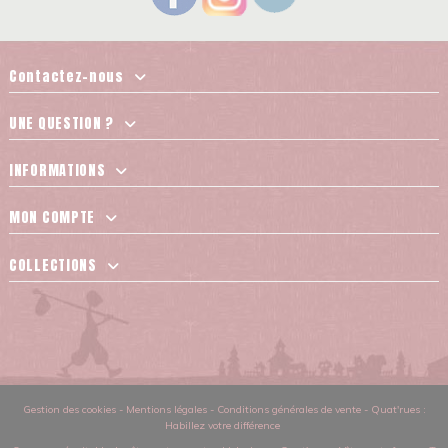
Contactez-nous
UNE QUESTION ?
INFORMATIONS
MON COMPTE
COLLECTIONS
Gestion des cookies
-
Mentions légales
-
Conditions générales de vente
-
Quat'rues :
Habillez votre différence