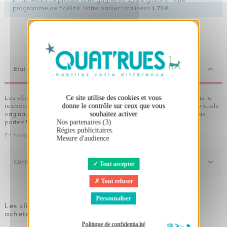
programme de fidélité. Votre panier totalisera
1,75 €
.
X
Masquer le bandeau des cookies
Etat d'Esprit
Les vêtements Quat'rues sont en coton biologique, fabriqués dans le
Ce site utilise des cookies et vous
respect de l'homme et de son environnement... sans oublier des visuels
donne le contrôle sur ceux que vous
originaux qui donnent encore plus de sens aux vêtements que vous
souhaitez activer
portez !
Nos partenaires (3)
Régies publicitaires
En savoir plus sur notre démarche
Mesure d'audience
Certifications
Tout accepter
Tout refuser
Personnaliser
Les clients qui ont acheté ce produit ont également
acheté :
Politique de confidentialité