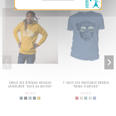
Sweat bio éthique unisexe
T-shirt bio équitable DOUALA
JAISALMER "Gare au gorille"
"Homo Eradicus"
69,00 €
38,00 €