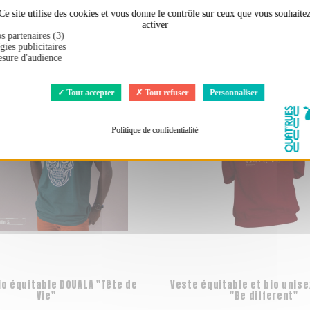
Ce site utilise des cookies et vous donne le contrôle sur ceux que vous souhaite
ement acheté :
activer
s partenaires (3)
gies publicitaires
sure d'audience
Tout accepter
Tout refuser
Personnaliser
Politique de confidentialité
io équitable DOUALA "Tête de
Veste équitable et bio unis
Vie"
"Be different"