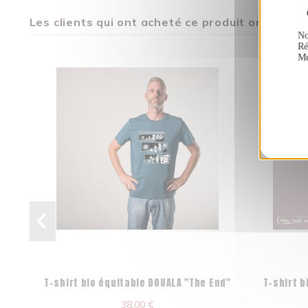
Les clients qui ont acheté ce produit ont égal
No
Ré
Me
T-shirt bio équitable DOUALA "The End"
T-shirt b
38,00 €