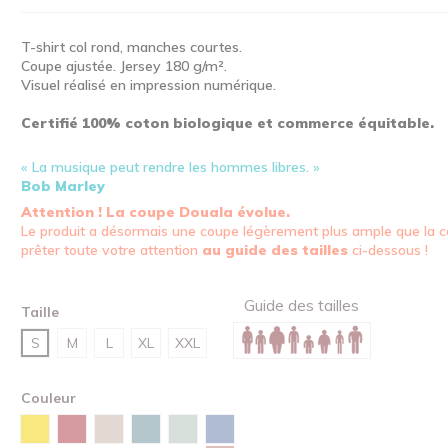
T-shirt col rond, manches courtes.
Coupe ajustée. Jersey 180 g/m².
Visuel réalisé en impression numérique.
Certifié 100% coton biologique et commerce équitable.
« La musique peut rendre les hommes libres. »
Bob Marley
Attention ! La coupe Douala évolue.
Le produit a désormais une coupe légèrement plus ample que la c
prêter toute votre attention
au guide des tailles
ci-dessous !
Guide des tailles
Taille
S
M
L
XL
XXL
Couleur
Bleu maya
Jaune
Rouge
Sable
Vert lagune
Vert d'eau