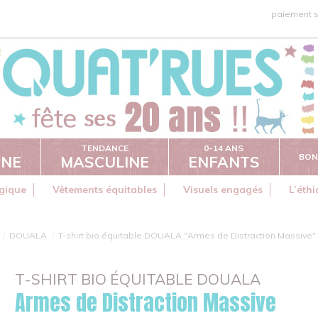
paiement s
TENDANCE
0-14 ANS
BON
INE
MASCULINE
ENFANTS
gique
Vêtements équitables
Visuels engagés
L’éth
DOUALA
T-shirt bio équitable DOUALA "Armes de Distraction Massive"
T-SHIRT BIO ÉQUITABLE DOUALA
Armes de Distraction Massive