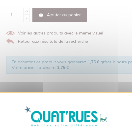
Ajouter au panier
Voir les autres produits avec le même visuel
Retour aux résultats de la recherche
En achetant ce produit vous gagnerez
1,75 €
grâce à notre pr
Votre panier totalisera
1,75 €
.
X
Masquer le bandeau des co
dans le respect de l'homme et de son environnement... sans oublier 