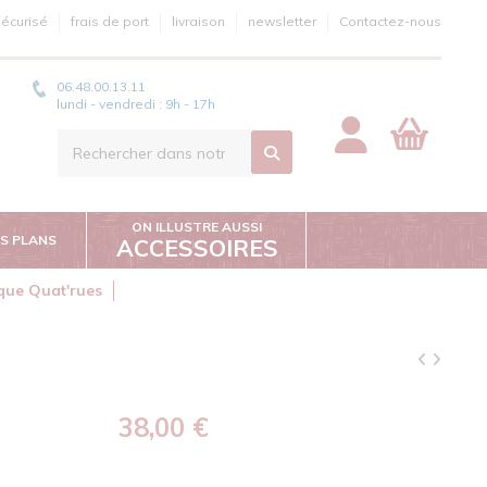
écurisé
frais de port
livraison
newsletter
Contactez-nous
06.48.00.13.11
lundi - vendredi : 9h - 17h
ON ILLUSTRE AUSSI
S PLANS
ACCESSOIRES
ique Quat'rues
38,00 €