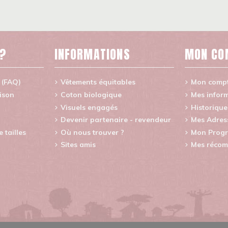
 ?
INFORMATIONS
MON CO
 (FAQ)
Vêtements équitables
Mon comp
aison
Coton biologique
Mes inform
Visuels engagés
Historiqu
Devenir partenaire - revendeur
Mes Adres
tailles
Où nous trouver ?
Mon Progr
Sites amis
Mes récom