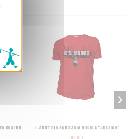
z
exe BOSTON
T-shirt bio équitable DOUALA "Justice"
T-s
38,00 €