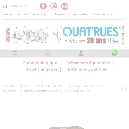
Panneau de gestion des cookies
Français
paiement sécurisé
frais de port
livraison
newsletter
Contactez-nous
0
Coton biologique
Vêtements équitables
Visuels engagés
L’éthique Quat'rues
Accueil
Hommes
VISUELS ENGAGÉS
T-shirts manches courtes
DOUALA
T-shirt bio équitable DOUALA "D'un seul souffle"