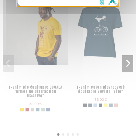
T-shirt bio équitable DOUALA
T-shirt coton bio/recyclé
"Armes de Distraction
équitable Sevilla "Vélo"
Massive"
38,00 €
38,00 €