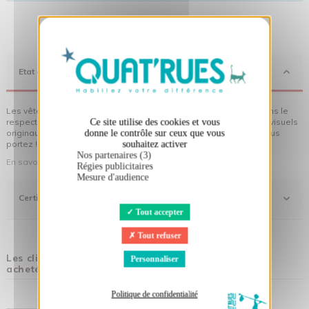
X
Masquer le bandeau des cookies
Etat d'Esprit
Les vêtements Quat'rues sont en coton biologique, fabriqués dans le
respect de l'homme et de son environnement... sans oublier des visuels
Ce site utilise des cookies et vous
originaux qui donnent encore plus de sens aux vêtements que vous
donne le contrôle sur ceux que vous
portez !
souhaitez activer
Nos partenaires (3)
En savoir plus sur notre démarche
Régies publicitaires
Mesure d'audience
Certifications
Tout accepter
Tout refuser
Les clients qui ont acheté ce produit ont également
Personnaliser
acheté :
Politique de confidentialité