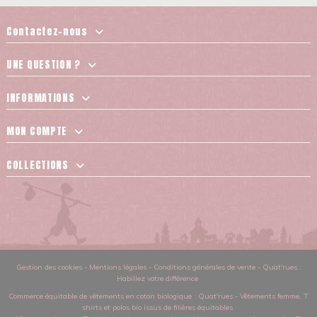
Contactez-nous
UNE QUESTION ?
INFORMATIONS
MON COMPTE
COLLECTIONS
Gestion des cookies
-
Mentions légales
-
Conditions générales de vente
-
Quat'rues :
Habillez votre différence
Commerce équitable de vêtements en coton biologique
: Quat'rues -
Vêtements femme
,
T
shirts et polos bio issus de filières équitables