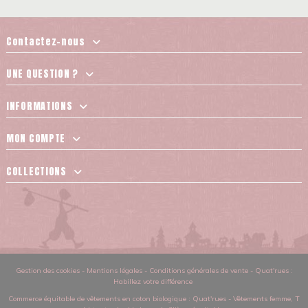
Contactez-nous
UNE QUESTION ?
INFORMATIONS
MON COMPTE
COLLECTIONS
Gestion des cookies
-
Mentions légales
-
Conditions générales de vente
-
Quat'rues :
Habillez votre différence
Commerce équitable de vêtements en coton biologique
: Quat'rues -
Vêtements femme
,
T