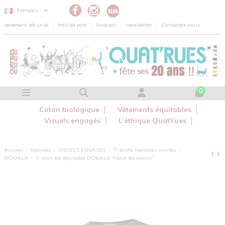
Panneau de gestion des cookies
Français
paiement sécurisé
frais de port
livraison
newsletter
Contactez-nous
0
Coton biologique
Vêtements équitables
Visuels engagés
L’éthique Quat'rues
Accueil
Hommes
VISUELS ENGAGÉS
T-shirts manches courtes
DOUALA
T-shirt bio équitable DOUALA "Haut les mains"