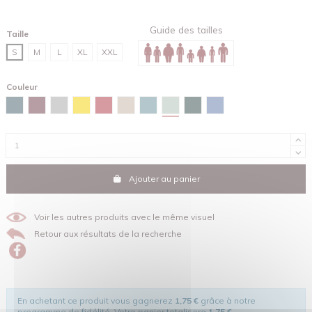
Guide des tailles
Taille
S
M
L
XL
XXL
Couleur
Vert d'eau
Bleu céleste
Burgundy
Gris chiné
Jaune
Rouge
Sable
Vert lagune
Vert émail
Bleu maya
Ajouter au panier
Voir les autres produits avec le même visuel
Retour aux résultats de la recherche
En achetant ce produit vous gagnerez
1,75 €
grâce à notre
programme de fidélité. Votre panier totalisera
1,75 €
.