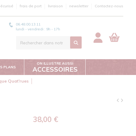
écurisé
frais de port
livraison
newsletter
Contactez-nous
06.48.00.13.11
lundi - vendredi : 9h - 17h
ON ILLUSTRE AUSSI
S PLANS
ACCESSOIRES
ique Quat'rues
38,00 €