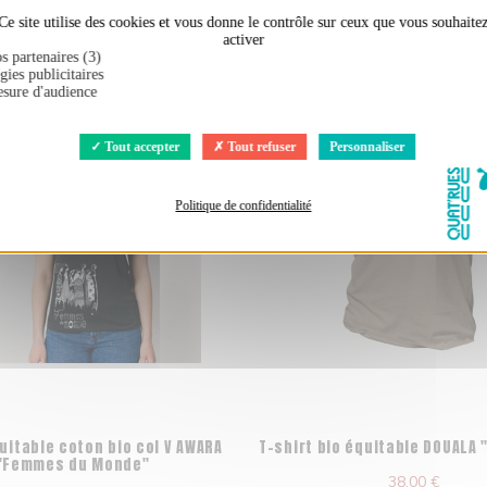
Ce site utilise des cookies et vous donne le contrôle sur ceux que vous souhaite
ement acheté :
activer
s partenaires (3)
gies publicitaires
sure d'audience
Tout accepter
Tout refuser
Personnaliser
Politique de confidentialité
uitable coton bio col V AWARA
T-shirt bio équitable DOUALA "
"Femmes du Monde"
38,00 €