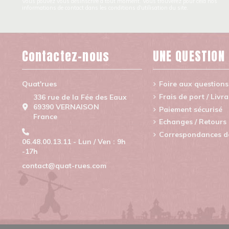
Vous pouvez vous désinscrire à tout moment. Vous trouverez pour cela nos
informations de contact dans les conditions d'utilisation du site.
Contactez-nous
UNE QUESTION
Quat'rues
Foire aux questions
Frais de port / Livr
336 rue de la Fée des Eaux
69390 VERNAISON
Paiement sécurisé
France
Echanges / Retours
Correspondances de 
06.48.00.13.11 - Lun / Ven : 9h
-17h
contact@quat-rues.com