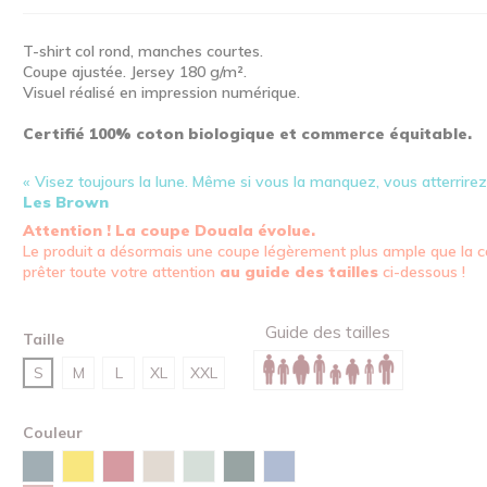
T-shirt col rond, manches courtes.
Coupe ajustée. Jersey 180 g/m².
Visuel réalisé en impression numérique.
Certifié 100% coton biologique et commerce équitable.
« Visez toujours la lune. Même si vous la manquez, vous atterrirez 
Les Brown
Attention ! La coupe Douala évolue.
Le produit a désormais une coupe légèrement plus ample que la c
prêter toute votre attention
au guide des tailles
ci-dessous !
Guide des tailles
Taille
S
M
L
XL
XXL
Couleur
Bleu céleste
Jaune
Rouge
Sable
Vert d'eau
Vert émail
Bleu maya