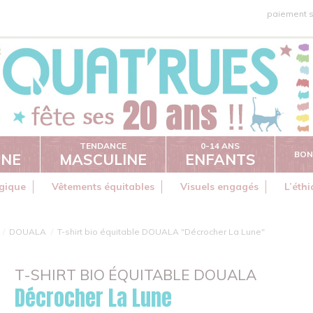
paiement s
TENDANCE
0-14 ANS
BON
INE
MASCULINE
ENFANTS
gique
Vêtements équitables
Visuels engagés
L’éth
DOUALA
T-shirt bio équitable DOUALA "Décrocher La Lune"
T-SHIRT BIO ÉQUITABLE DOUALA
Décrocher La Lune