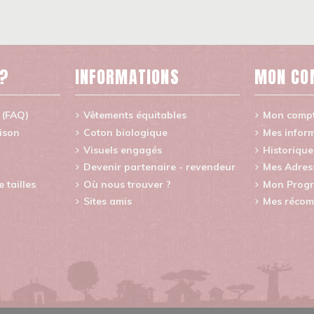
 ?
INFORMATIONS
MON CO
 (FAQ)
Vêtements équitables
Mon comp
aison
Coton biologique
Mes inform
Visuels engagés
Historiqu
Devenir partenaire - revendeur
Mes Adres
tailles
Où nous trouver ?
Mon Progr
Sites amis
Mes récom