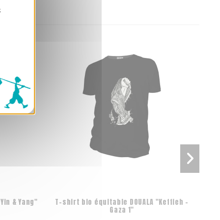
z
Yin & Yang"
T-shirt bio équitable DOUALA "Keffieh -
T-
Gaza 1"