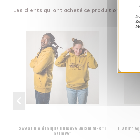
Les clients qui ont acheté ce produit ont égal
No
Ré
Me
Sweat bio éthique unisexe JAISALMER "I
T-shirt éq
believe"