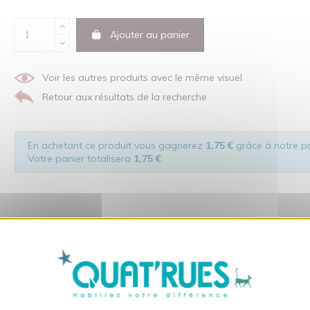
Ajouter au panier
Voir les autres produits avec le même visuel
Retour aux résultats de la recherche
En achetant ce produit vous gagnerez
1,75 €
grâce à notre pr
Votre panier totalisera
1,75 €
.
X
Masquer le bandeau des co
dans le respect de l'homme et de son environnement... sans oublier 