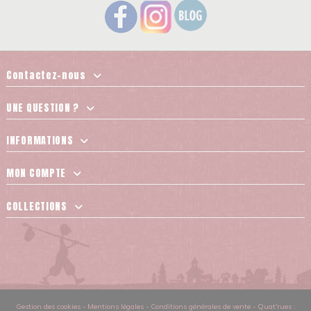
Contactez-nous
UNE QUESTION ?
INFORMATIONS
MON COMPTE
COLLECTIONS
Gestion des cookies
-
Mentions légales
-
Conditions générales de vente
-
Quat'rues :