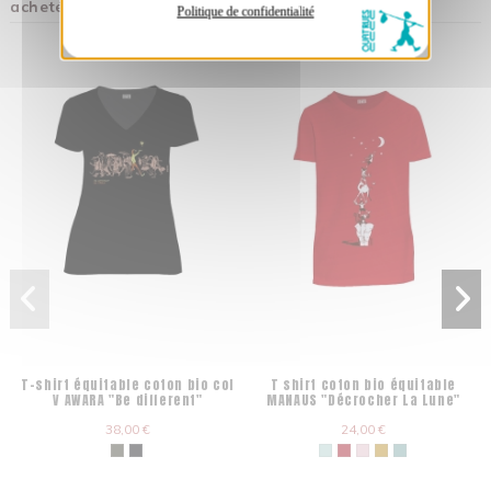
acheté :
Politique de confidentialité
T-shirt équitable coton bio col
T shirt coton bio équitable
V AWARA "Be different"
MANAUS "Décrocher La Lune"
38,00 €
24,00 €