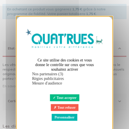
En achetant ce produit vous gagnerez
1,75 €
grâce à notre
programme de fidélité. Votre panier totalisera
1,75 €
.
X
Masquer le bandeau des cookies
Etat d'Esprit
Ce site utilise des cookies et vous
Les vêtements Quat'rues sont en coton biologique, fabriqués dans le
donne le contrôle sur ceux que vous
respect de l'homme et de son environnement... sans oublier des visuels
souhaitez activer
originaux qui donnent encore plus de sens aux vêtements que vous
Nos partenaires (3)
portez !
Régies publicitaires
Mesure d'audience
En savoir plus sur notre démarche
Tout accepter
Certifications
Tout refuser
Personnaliser
Les clients qui ont acheté ce produit ont également