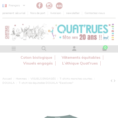
Panneau de gestion des cookies
Français
paiement sécurisé
frais de port
livraison
newsletter
Contactez-nous
0
Coton biologique
Vêtements équitables
Visuels engagés
L’éthique Quat'rues
Accueil
Hommes
VISUELS ENGAGÉS
T-shirts manches courtes
DOUALA
T-shirt bio équitable DOUALA "Escalivres"