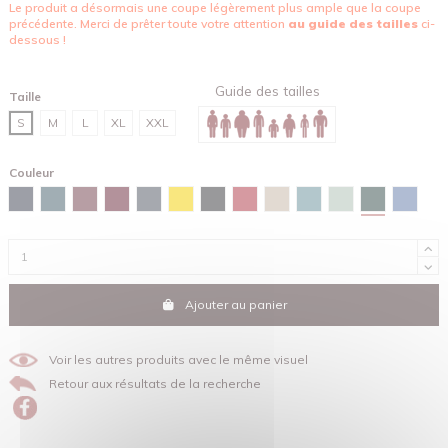
Le produit a désormais une coupe légèrement plus ample que la coupe
précédente. Merci de prêter toute votre attention
au guide des tailles
ci-
dessous !
Guide des tailles
Taille
S
M
L
XL
XXL
Couleur
Vert émail
Bleu marine
Bleu céleste
Burgundy
Brun rouge
Gris encre
Jaune
Noir
Rouge
Sable
Vert lagune
Vert d'eau
Bleu m
Ajouter au panier
Voir les autres produits avec le même visuel
Retour aux résultats de la recherche