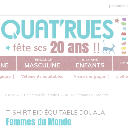
paiement s
TENDANCE
0-14 ANS
BON
INE
MASCULINE
ENFANTS
gique
Vêtements équitables
Visuels engagés
L’éth
DOUALA
T-shirt bio équitable DOUALA "Femmes du Monde"
T-SHIRT BIO ÉQUITABLE DOUALA
Femmes du Monde