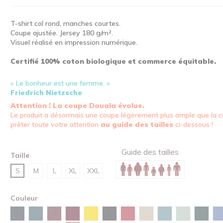
T-shirt col rond, manches courtes.
Coupe ajustée. Jersey 180 g/m².
Visuel réalisé en impression numérique.
Certifié 100% coton biologique et commerce équitable.
« Le bonheur est une femme. »
Friedrich Nietzsche
Attention ! La coupe Douala évolue.
Le produit a désormais une coupe légèrement plus ample que la c
prêter toute votre attention
au guide des tailles
ci-dessous !
Guide des tailles
Taille
S
M
L
XL
XXL
Couleur
Brun rouge
Bleu marine
Bleu céleste
Burgundy
Jaune
Noir
Rouge
Sable
Vert lagune
Vert d'eau
Vert é