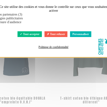
Ce site utilise des cookies et vous donne le contrôle sur ceux que vous souhaite
ement acheté :
activer
s partenaires (3)
gies publicitaires
sure d'audience
Tout accepter
Tout refuser
Personnaliser
Politique de confidentialité
 coton bio équitable DOUALA
T-shirt coton bio éthique A
"empreinte O.V.N.I"
different"