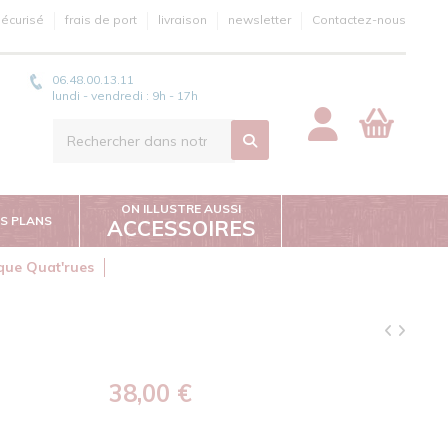
écurisé
frais de port
livraison
newsletter
Contactez-nous
06.48.00.13.11
lundi - vendredi : 9h - 17h
ON ILLUSTRE AUSSI
S PLANS
ACCESSOIRES
ique Quat'rues
38,00 €