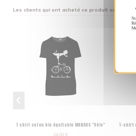
Les clients qui ont acheté ce produit ont égal
No
Ré
Me
T shirt coton bio équitable MANAUS "Vélo"
T-shirt
24,00 €