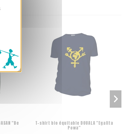
z
BASAN "Be
T-shirt bio équitable DOUALA "Egalita
T-s
Powa"