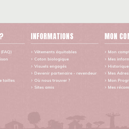
 ?
INFORMATIONS
MON CO
 (FAQ)
Vêtements équitables
Mon comp
aison
Coton biologique
Mes inform
Visuels engagés
Historiqu
Devenir partenaire - revendeur
Mes Adres
tailles
Où nous trouver ?
Mon Progr
Sites amis
Mes récom