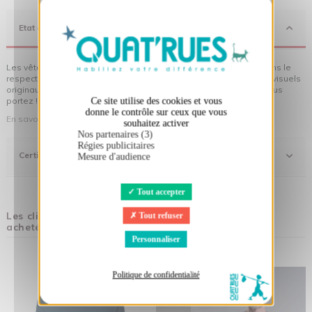
X
Masquer le bandeau des cookies
Etat d'Esprit
Les vêtements Quat'rues sont en coton biologique, fabriqués dans le
respect de l'homme et de son environnement... sans oublier des visuels
originaux qui donnent encore plus de sens aux vêtements que vous
portez !
Ce site utilise des cookies et vous
donne le contrôle sur ceux que vous
En savoir plus sur notre démarche
souhaitez activer
Nos partenaires (3)
Régies publicitaires
Certifications
Mesure d'audience
Tout accepter
Les clients qui ont acheté ce produit ont également
Tout refuser
acheté :
Personnaliser
Politique de confidentialité