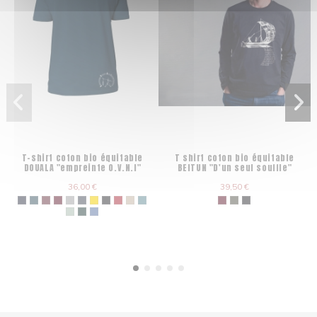
T-shirt coton bio équitable
T shirt coton bio équitable
DOUALA "empreinte O.V.N.I"
BEITUN "D'un seul souffle"
36,00 €
39,50 €