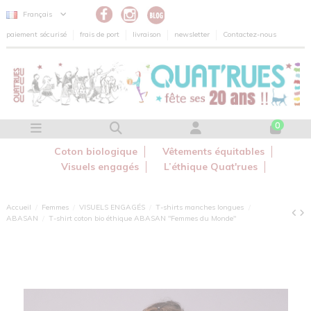
Panneau de gestion des cookies
Français
paiement sécurisé
frais de port
livraison
newsletter
Contactez-nous
0
Coton biologique
Vêtements équitables
Visuels engagés
L’éthique Quat'rues
Accueil
Femmes
VISUELS ENGAGÉS
T-shirts manches longues
ABASAN
T-shirt coton bio éthique ABASAN "Femmes du Monde"