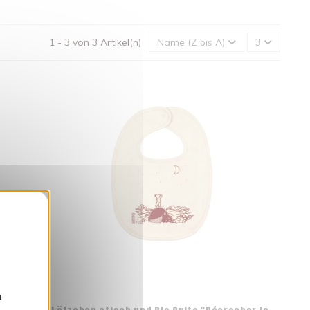
1 - 3 von 3 Artikel(n)
Name (Z bis A)
3
nden
n