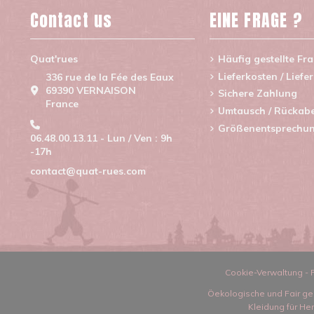
Contact us
EINE FRAGE ?
Quat'rues
Häufig gestellte Fr
Lieferkosten / Liefe
336 rue de la Fée des Eaux
69390 VERNAISON
Sichere Zahlung
France
Umtausch / Rückab
Größenentsprechu
06.48.00.13.11 - Lun / Ven : 9h
-17h
contact@quat-rues.com
Cookie-Verwaltung
-
Öekologische und Fair ge
Kleidung für He