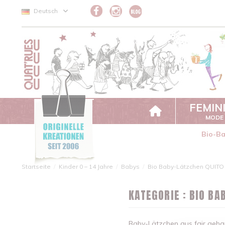
Cookie-Einstellungen
Deutsch
FEMIN
MODE
Bio-B
Startseite
Kinder 0 – 14 Jahre
Babys
Bio Baby-Lätzchen QUITO
KATEGORIE : BIO BA
Baby-Lätzchen aus fair gehan