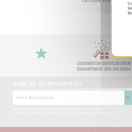
Lätzchen etisch und Bio
Un
plane
We
Be
13,00 
Sign up to newsletter
Sie können Ihr Einverständnis jederzeit widerrufen. Unsere
Kontaktinformationen finden Sie u. a. in der Datenschutzerklärung.