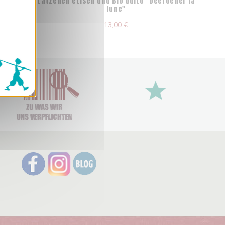
, ils"
Lätzchen etisch und Bio Quito "Décrocher la
lune"
13,00 €