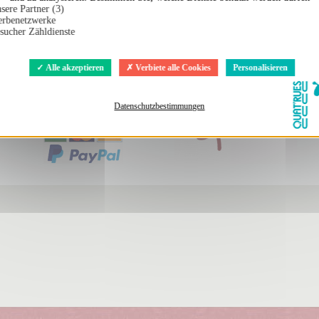
 Quito "Protect the
Lätzchen etisch und Bio Quito "Jeux, tu
sere Partner (3)
t"
rbenetzwerke
13,00 €
sucher Zähldienste
€
Alle akzeptieren
Verbiete alle Cookies
Personalisieren
Datenschutzbestimmungen