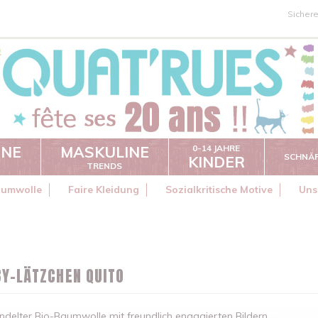
Sicher
INE
MASKULINE
0-14 JAHRE
SCHNÄ
KINDER
TRENDS
aumwolle
Faire Kleidung
Sozialkritische Motive
Uns
BY-LÄTZCHEN QUITO
delter Bio-Baumwolle mit freundlich engagierten Bildern.