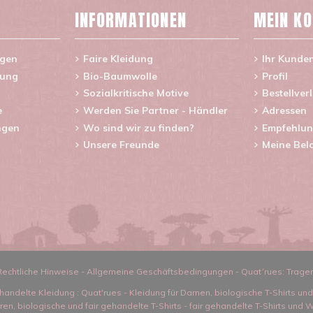
INFORMATIONEN
MEIN K
agen
Faire Kleidung
Ihr Kunde
rung
Bio-Baumwolle
Profil
Sozialkritische Motive
Bestellver
e
Werden Sie Partner - Händler
Adressen
ngen
Wo sind wir zu finden?
Empfehlun
Unsere Freunde
Meine Bel
Rechtliche Hinweise
-
Allgemeine Geschäftsbedingungen
-
Quat´rues: Trage
handelte Kleidung
: Quat'rues -
Kleidung für Damen
,
biologische T-Shirts un
rren
,
biologische und fair gehandelte T-Shirts
-
fair gehandelte T-Shirts und W