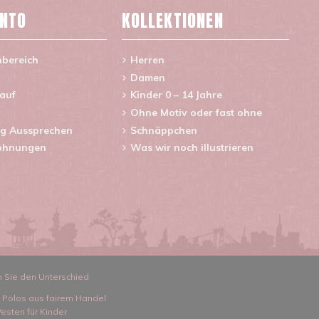
ONTO
KOLLEKTIONEN
nbereich
Herren
Damen
lauf
Kinder 0 – 14 Jahre
Ohne Motiv oder fast ohne
g Aussprechen
Schnäppchen
ohnungen
Was wir noch illustrieren
n Sie den Unterschied
d Polos aus fairem Handel
esten für Kinder