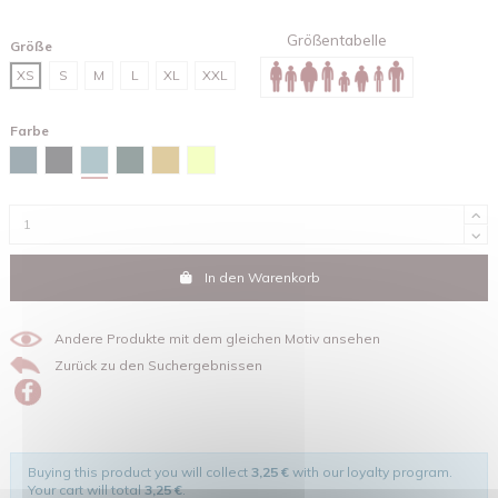
Größentabelle
Größe
XS
S
M
L
XL
XXL
Farbe
Green bay
Stargazer
Schwarz
Glazed green
Ocker
Linden green
In den Warenkorb
Andere Produkte mit dem gleichen Motiv ansehen
Zurück zu den Suchergebnissen
Buying this product you will collect
3,25 €
with our loyalty program.
Your cart will total
3,25 €
.