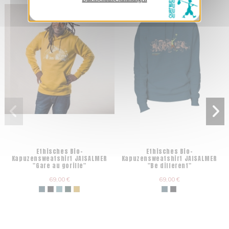
Ethisches Bio-
Ethisches Bio-
Kapuzensweatshirt JAISALMER
Kapuzensweatshirt JAISALMER
"Gare au gorille"
"Be different"
69,00 €
69,00 €