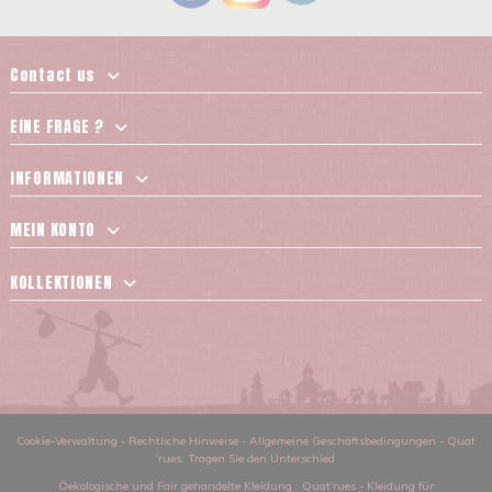
Contact us
EINE FRAGE ?
INFORMATIONEN
MEIN KONTO
KOLLEKTIONEN
Cookie-Verwaltung
-
Rechtliche Hinweise
-
Allgemeine Geschäftsbedingungen
-
Quat
´rues: Tragen Sie den Unterschied
Öekologische und Fair gehandelte Kleidung
: Quat'rues -
Kleidung für