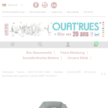
Cookie-Einstellungen
Deutsch
Sichere Bezahlung
Versandkosten
Lieferung
Newsletter
Kontakt
0
Bio-Baumwolle
Faire Kleidung
Sozialkritische Motive
Unsere Ethik
Startseite
Herren
MOTIVE MIT SINN
Hoodies
JAISALMER
Ethisches
Bio-Kapuzensweatshirt JAISALMER "RANDO"