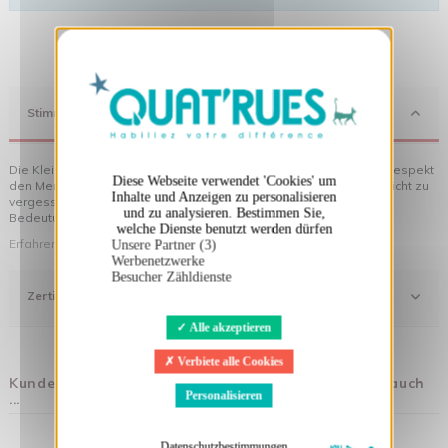
X
Cookies-Banner ausblenden
Stimmung
Die Kleidung von Quat'rues besteht aus Bio-Baumwolle, die mit Respekt
Diese Webseite verwendet 'Cookies' um
den Menschen und ihrer Umwelt gegenüber hergestellt wurde... nicht zu
Inhalte und Anzeigen zu personalisieren
vergessen die originellen Motive, die Ihrer Kleidung noch mehr
und zu analysieren. Bestimmen Sie,
Bedeutung verleihen!
welche Dienste benutzt werden dürfen
Erfahren Sie mehr über unsere Philosophie
Unsere Partner (3)
Werbenetzwerke
Besucher Zähldienste
Zertifizierung
Alle akzeptieren
Verbiete alle Cookies
Kunden, die diesen Artikel gekauft haben, kauften auch
Personalisieren
...
Datenschutzbestimmungen