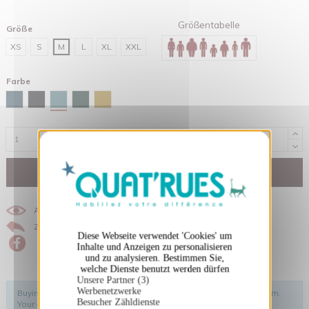
Größentabelle
Größe
XS
S
M
L
XL
XXL
Farbe
Green bay
Stargazer
Schwarz
Glazed green
Ocker
X
Cookies-Banner ausblenden
In den Warenkorb
Andere Produkte mit dem gleichen Motiv ansehen
Zurück zu den Suchergebnissen
Diese Webseite verwendet 'Cookies' um
Inhalte und Anzeigen zu personalisieren
und zu analysieren. Bestimmen Sie,
welche Dienste benutzt werden dürfen
Unsere Partner (3)
Werbenetzwerke
Buying this product you will collect
3,25 €
with our loyalty program.
Besucher Zähldienste
Your cart will total
3,25 €
.