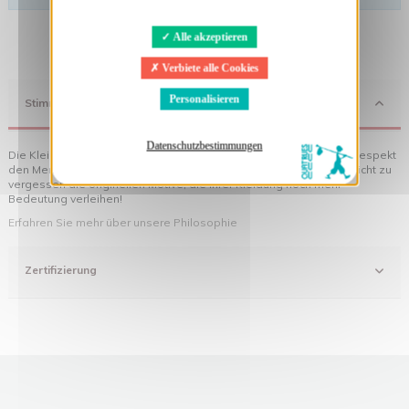
Alle akzeptieren
Verbiete alle Cookies
Personalisieren
Stimmung
Datenschutzbestimmungen
Die Kleidung von Quat'rues besteht aus Bio-Baumwolle, die mit Respekt
den Menschen und ihrer Umwelt gegenüber hergestellt wurde... nicht zu
vergessen die originellen Motive, die Ihrer Kleidung noch mehr
Bedeutung verleihen!
Erfahren Sie mehr über unsere Philosophie
Zertifizierung