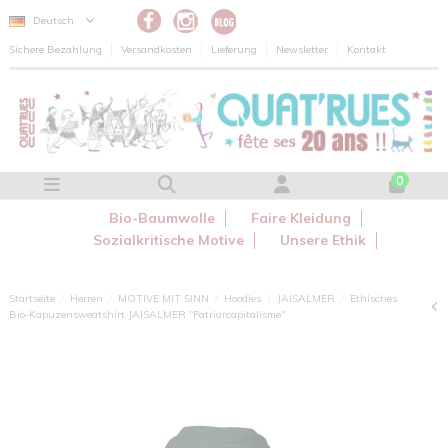
Cookie-Einstellungen
Deutsch
Sichere Bezahlung
Versandkosten
Lieferung
Newsletter
Kontakt
0
Bio-Baumwolle
Faire Kleidung
Sozialkritische Motive
Unsere Ethik
Startseite
Herren
MOTIVE MIT SINN
Hoodies
JAISALMER
Ethisches
Bio-Kapuzensweatshirt JAISALMER "Patriarcapitalisme"