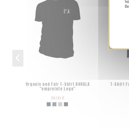
We
Be
Organic und Fair T-Shirt DOUALA
T-Shirt F
"empreinte Logo"
36,00 €