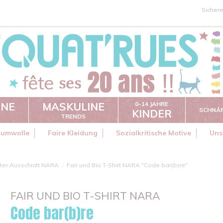
Sicher
INE
MASKULINE
0-14 JAHRE
SCHNÄ
KINDER
TRENDS
aumwolle
Faire Kleidung
Sozialkritische Motive
Uns
ter Ausschnitt NARA
Fair und Bio T-Shirt NARA "Code bar(b)re"
FAIR UND BIO T-SHIRT NARA
Code bar(b)re