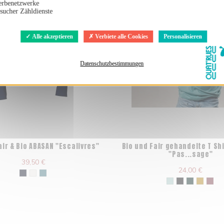
rbenetzwerke
sucher Zähldienste
Alle akzeptieren
Verbiete alle Cookies
Personalisieren
Datenschutzbestimmungen
air & Bio ABASAN "Escalivres"
Bio und Fair gehandelte T Sh
"Pas...sage"
39,50 €
24,00 €