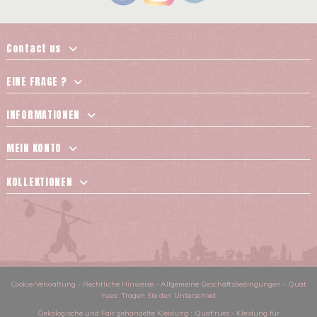
Contact us
EINE FRAGE ?
INFORMATIONEN
MEIN KONTO
KOLLEKTIONEN
Cookie-Verwaltung
-
Rechtliche Hinweise
-
Allgemeine Geschäftsbedingungen
-
Quat
´rues: Tragen Sie den Unterschied
Öekologische und Fair gehandelte Kleidung
: Quat'rues -
Kleidung für