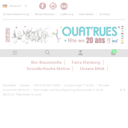
Cookie-Einstellungen
Deutsch
Sichere Bezahlung
Versandkosten
Lieferung
Newsletter
Kontakt
0
Bio-Baumwolle
Faire Kleidung
Sozialkritische Motive
Unsere Ethik
Startseite
Damen
MOTIVE MIT SINN
Kurzärmlige T-Shirts
Runder
Auschnitt SEVILLA
Fair-trade und Bio-/Recycling-Baumwolle T-Shirt
SEVILLA "Décrocher la lune"