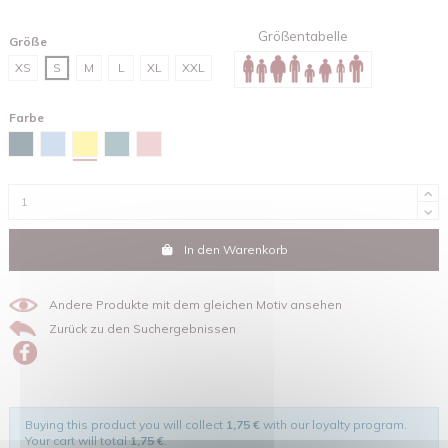
Größentabelle
Größe
XS
S
M
L
XL
XXL
Farbe
Mimose Gelb
Stargazer
Himmelblau
Green bay
Lilac dream
In den Warenkorb
Andere Produkte mit dem gleichen Motiv ansehen
Zurück zu den Suchergebnissen
Buying this product you will collect
1,75 €
with our loyalty program.
Your cart will total
1,75 €
.