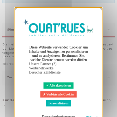
X
Cookies-Banner ausblenden
Stimmung
Die Kleidung von Quat'rues besteht aus Bio-Baumwolle, die mit Respekt
Diese Webseite verwendet 'Cookies' um
den Menschen und ihrer Umwelt gegenüber hergestellt wurde... nicht zu
Inhalte und Anzeigen zu personalisieren
vergessen die originellen Motive, die Ihrer Kleidung noch mehr
und zu analysieren. Bestimmen Sie,
Bedeutung verleihen!
welche Dienste benutzt werden dürfen
Erfahren Sie mehr über unsere Philosophie
Unsere Partner (3)
Werbenetzwerke
Besucher Zähldienste
Zertifizierung
Alle akzeptieren
Verbiete alle Cookies
Kunden, die diesen Artikel gekauft haben, kauften auch
Personalisieren
...
Datenschutzbestimmungen