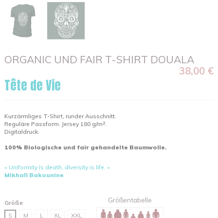
ORGANIC UND FAIR T-SHIRT DOUALA
38,00 €
Tête de Vie
Kurzärmliges T-Shirt, runder Ausschnitt.
Reguläre Passform. Jersey 180 g/m².
Digitaldruck.
100% Biologische und fair gehandelte Baumwolle.
« Uniformity is death, diversity is life. »
Mikhaïl Bakounine
Größentabelle
Größe
S
M
L
XL
XXL