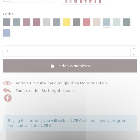
Farbe
Green bay
Marineblau
Stargazer
Burgunderfarben
Red brown
Grau meliert
Tintengrau
Gelb
Schwarz
Rot
Sandfarben
Wassergrün
Glazed
Maya-blau
In den Warenkorb
Andere Produkte mit dem gleichen Motiv ansehen
Zurück zu den Suchergebnissen
Buying this product you will collect
1,75 €
with our loyalty program.
Your cart will total
1,75 €
.