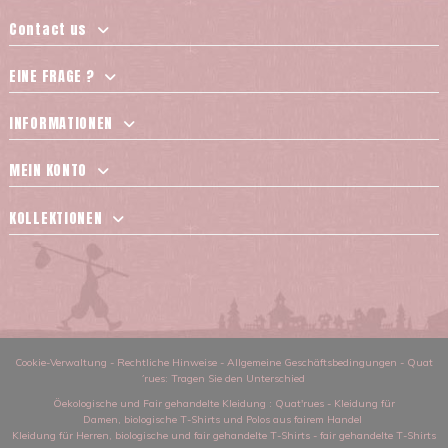
Contact us
EINE FRAGE ?
INFORMATIONEN
MEIN KONTO
KOLLEKTIONEN
Cookie-Verwaltung
-
Rechtliche Hinweise
-
Allgemeine Geschäftsbedingungen
-
Quat
´rues: Tragen Sie den Unterschied
Öekologische und Fair gehandelte Kleidung
: Quat'rues -
Kleidung für
Damen
,
biologische T-Shirts und Polos aus fairem Handel
Kleidung für Herren
,
biologische und fair gehandelte T-Shirts
-
fair gehandelte T-Shirts