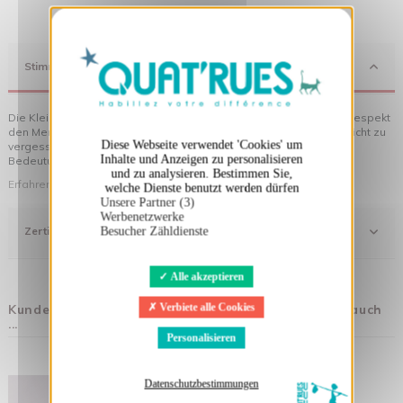
X
Cookies-Banner ausblenden
Stimmung
Die Kleidung von Quat'rues besteht aus Bio-Baumwolle, die mit Respekt
den Menschen und ihrer Umwelt gegenüber hergestellt wurde... nicht zu
Diese Webseite verwendet 'Cookies' um
vergessen die originellen Motive, die Ihrer Kleidung noch mehr
Inhalte und Anzeigen zu personalisieren
Bedeutung verleihen!
und zu analysieren. Bestimmen Sie,
Erfahren Sie mehr über unsere Philosophie
welche Dienste benutzt werden dürfen
Unsere Partner (3)
Werbenetzwerke
Zertifizierung
Besucher Zähldienste
Alle akzeptieren
Kunden, die diesen Artikel gekauft haben, kauften auch
Verbiete alle Cookies
...
Personalisieren
Datenschutzbestimmungen