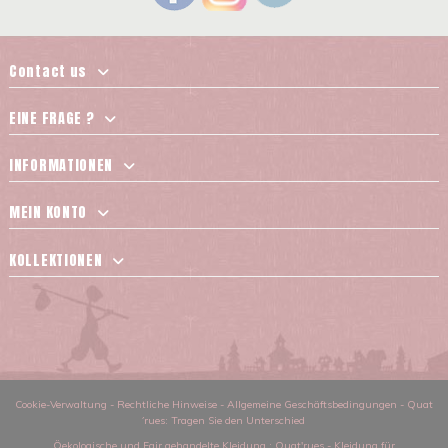
Contact us
EINE FRAGE ?
INFORMATIONEN
MEIN KONTO
KOLLEKTIONEN
Cookie-Verwaltung
-
Rechtliche Hinweise
-
Allgemeine Geschäftsbedingungen
-
Quat
´rues: Tragen Sie den Unterschied
Öekologische und Fair gehandelte Kleidung
: Quat'rues -
Kleidung für