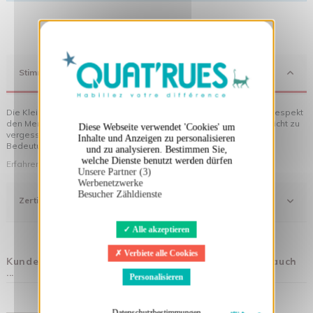
X
Cookies-Banner ausblenden
Stimmung
Die Kleidung von Quat'rues besteht aus Bio-Baumwolle, die mit Respekt
den Menschen und ihrer Umwelt gegenüber hergestellt wurde... nicht zu
Diese Webseite verwendet 'Cookies' um
vergessen die originellen Motive, die Ihrer Kleidung noch mehr
Inhalte und Anzeigen zu personalisieren
Bedeutung verleihen!
und zu analysieren. Bestimmen Sie,
welche Dienste benutzt werden dürfen
Erfahren Sie mehr über unsere Philosophie
Unsere Partner (3)
Werbenetzwerke
Besucher Zähldienste
Zertifizierung
Alle akzeptieren
Verbiete alle Cookies
Kunden, die diesen Artikel gekauft haben, kauften auch
...
Personalisieren
Datenschutzbestimmungen