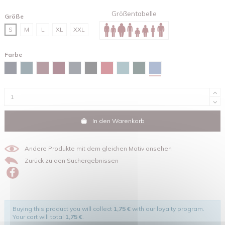
Größentabelle
Größe
S
M
L
XL
XXL
Farbe
Maya-blau
Marineblau
Stargazer
Burgunderfarben
Red brown
Tintengrau
Schwarz
Rot
Green bay
Glazed green
In den Warenkorb
Andere Produkte mit dem gleichen Motiv ansehen
Zurück zu den Suchergebnissen
Buying this product you will collect
1,75 €
with our loyalty program.
Your cart will total
1,75 €
.