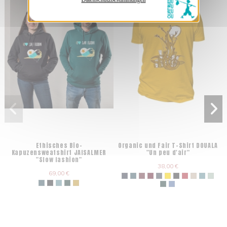
Ethisches Bio-
Organic und Fair T-Shirt DOUALA
Kapuzensweatshirt JAISALMER
"Un peu d'air"
"Slow fashion"
38,00 €
69,00 €