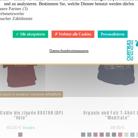
und zu analysieren. Bestimmen Sie, welche Dienste benutzt werden dürfen
sere Partner (3)
rbenetzwerke
sucher Zähldienste
Alle akzeptieren
Verbiete alle Cookies
Personalisieren
Datenschutzbestimmungen
ur noch in anderer Variante erhältlich
itable bio zippée BOSTON (BP)
Organic und Fair T-Shirt
"Vélo"
"Meditate"
60,00 €
38,00 €
74,00 €