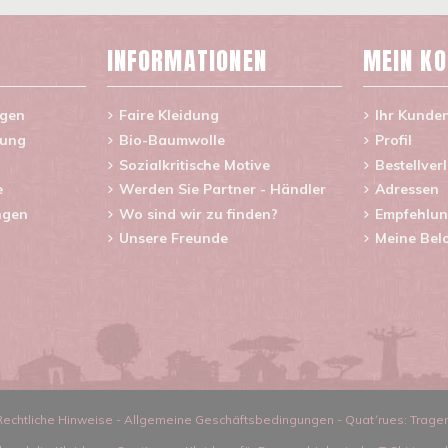
INFORMATIONEN
MEIN K
agen
Faire Kleidung
Ihr Kunde
rung
Bio-Baumwolle
Profil
Sozialkritische Motive
Bestellver
e
Werden Sie Partner - Händler
Adressen
ngen
Wo sind wir zu finden?
Empfehlun
Unsere Freunde
Meine Bel
Rechtliche Hinweise
-
Allgemeine Geschäftsbedingungen
-
Quat´rues: Trage