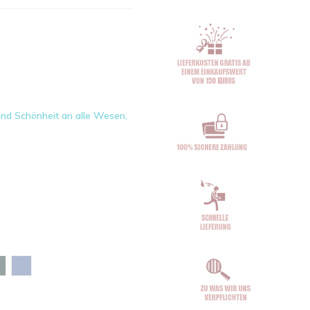
 und Schönheit an alle Wesen,
rgrün
Glazed green
Maya-blau