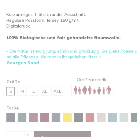
Kurzärmliges T-Shirt, runder Ausschnitt.
Reguläre Passform. Jersey 180 g/m².
Digitaldruck.
100% Biologische und fair gehandelte Baumwolle.
« Die Natur ist ewig jung, schön und großzügig. Sie gießt Poesie
an alle Pflanzen, die man in ihr gedeihen lässt. »
Georges Sand
Größentabelle
Größe
S
M
L
XL
XXL
Farbe
Marineblau
Stargazer
Burgunderfarben
Red brown
Tintengrau
Gelb
Schwarz
Rot
Sandfarben
Green bay
Wasse