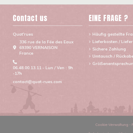
Contact us
EINE FRAGE ?
Quat'rues
Häufig gestellte Fr
Lieferkosten / Liefe
336 rue de la Fée des Eaux
69390 VERNAISON
Sichere Zahlung
France
Umtausch / Rückab
Größenentsprechu
06.48.00.13.11 - Lun / Ven : 9h
-17h
contact@quat-rues.com
Cookie-Verwaltung
-