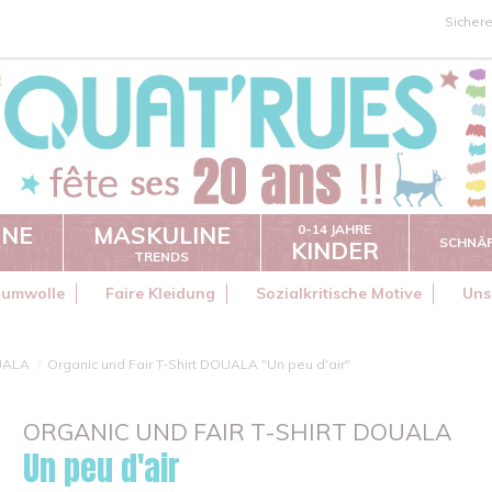
Sicher
INE
MASKULINE
0-14 JAHRE
SCHNÄ
KINDER
TRENDS
aumwolle
Faire Kleidung
Sozialkritische Motive
Uns
UALA
Organic und Fair T-Shirt DOUALA "Un peu d'air"
ORGANIC UND FAIR T-SHIRT DOUALA
Un peu d'air