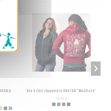
 DOUALA
Bio & Fair Zippweste BOSTON "Meditate"
O
74,00 €