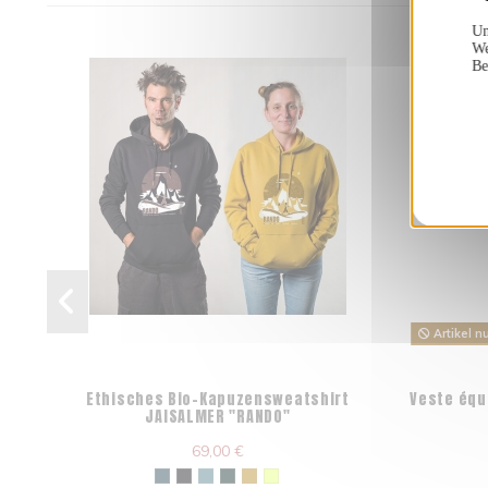
Un
We
Be
Artikel n
Ethisches Bio-Kapuzensweatshirt
Veste équ
JAISALMER "RANDO"
69,00 €