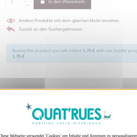
In den Warenkorb
Andere Produkte mit dem gleichen Motiv ansehen
Zurück zu den Suchergebnissen
Buying this product you will collect
1,75 €
with our loyalty prog
1,75 €
.
X
Cookies-Banner ausble
t Respekt den Menschen und ihrer Umwelt gegenüber hergestellt wurde.
en auch ...
Diese Webseite verwendet 'Cookies' um Inhalte und Anzeigen zu personalisiere