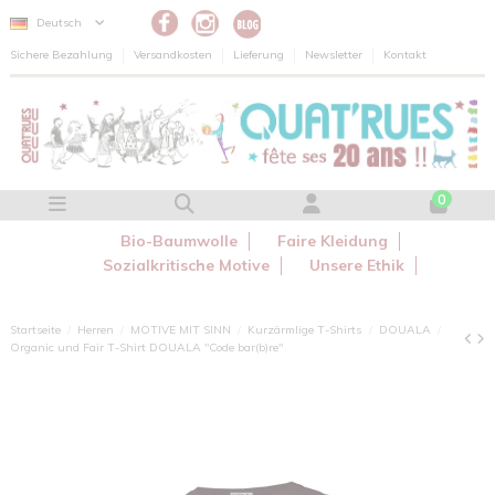
Cookie-Einstellungen
Deutsch
Sichere Bezahlung
Versandkosten
Lieferung
Newsletter
Kontakt
0
Bio-Baumwolle
Faire Kleidung
Sozialkritische Motive
Unsere Ethik
Startseite
Herren
MOTIVE MIT SINN
Kurzärmlige T-Shirts
DOUALA
Organic und Fair T-Shirt DOUALA "Code bar(b)re"