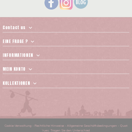
Contact us
EINE FRAGE ?
INFORMATIONEN
MEIN KONTO
KOLLEKTIONEN
Cookie-Verwaltung
-
Rechtliche Hinweise
-
Allgemeine Geschäftsbedingungen
-
Quat
´rues: Tragen Sie den Unterschied