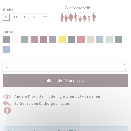
Größentabelle
Größe
S
M
L
XL
XXL
Farbe
Red brown
Marineblau
Weiß
Stargazer
Burgunderfarben
Tintengrau
Gelb
Schwarz
Rot
Sandfarben
Green bay
Wassergrün
Glazed
Maya-blau
In den Warenkorb
Andere Produkte mit dem gleichen Motiv ansehen
Zurück zu den Suchergebnissen