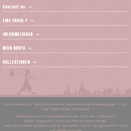
Contact us
EINE FRAGE ?
INFORMATIONEN
MEIN KONTO
KOLLEKTIONEN
Cookie-Verwaltung
-
Rechtliche Hinweise
-
Allgemeine Geschäftsbedingungen
-
Quat
´rues: Tragen Sie den Unterschied
Öekologische und Fair gehandelte Kleidung
: Quat'rues -
Kleidung für
Damen
,
biologische T-Shirts und Polos aus fairem Handel
Kleidung für Herren
,
biologische und fair gehandelte T-Shirts
-
fair gehandelte T-Shirts
und Westen für Kinder