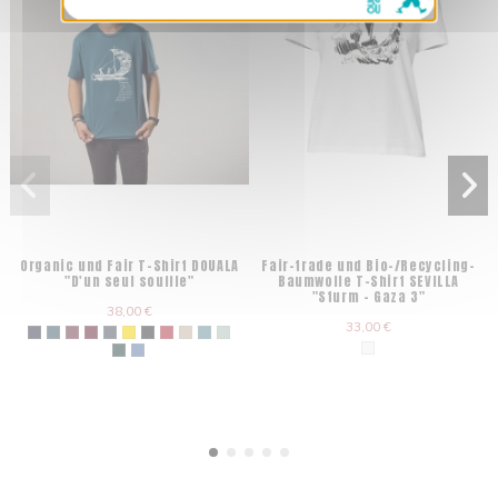
Organic und Fair T-Shirt DOUALA
Fair-trade und Bio-/Recycling-
"D'un seul souffle"
Baumwolle T-Shirt SEVILLA
"Sturm - Gaza 3"
38,00 €
33,00 €