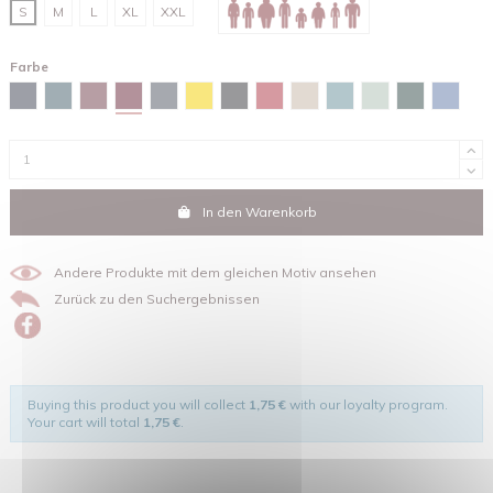
S
M
L
XL
XXL
Farbe
Red brown
Marineblau
Stargazer
Burgunderfarben
Tintengrau
Gelb
Schwarz
Rot
Sandfarben
Green bay
Wassergrün
Glazed gree
Maya-b
In den Warenkorb
Andere Produkte mit dem gleichen Motiv ansehen
Zurück zu den Suchergebnissen
Buying this product you will collect
1,75 €
with our loyalty program.
Your cart will total
1,75 €
.