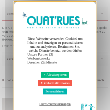
X
Cookies-Banner ausblenden
Stimmung
Die Kleidung von Quat'rues besteht aus Bio-Baumwolle, die mit Respekt
den Menschen und ihrer Umwelt gegenüber hergestellt wurde... nicht zu
vergessen die originellen Motive, die Ihrer Kleidung noch mehr
Diese Webseite verwendet 'Cookies' um
Bedeutung verleihen!
Inhalte und Anzeigen zu personalisieren
Erfahren Sie mehr über unsere Philosophie
und zu analysieren. Bestimmen Sie,
welche Dienste benutzt werden dürfen
Unsere Partner (3)
Zertifizierung
Werbenetzwerke
Besucher Zähldienste
Alle akzeptieren
Kunden, die diesen Artikel gekauft haben, kauften auch
Verbiete alle Cookies
...
Personalisieren
Datenschutzbestimmungen