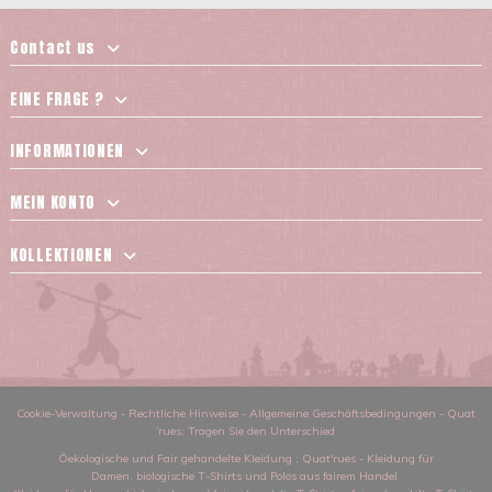
Contact us
EINE FRAGE ?
INFORMATIONEN
MEIN KONTO
KOLLEKTIONEN
Cookie-Verwaltung
-
Rechtliche Hinweise
-
Allgemeine Geschäftsbedingungen
-
Quat
´rues: Tragen Sie den Unterschied
Öekologische und Fair gehandelte Kleidung
: Quat'rues -
Kleidung für
Damen
,
biologische T-Shirts und Polos aus fairem Handel