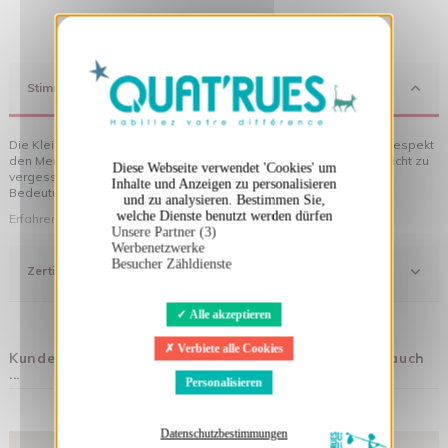
X
Cookies-Banner ausblenden
Stimmung
Die Kleidung von Quat'rues besteht aus Bio-Baumwolle, die mit Respekt
den Menschen und ihrer Umwelt gegenüber hergestellt wurde... nicht zu
Diese Webseite verwendet 'Cookies' um
vergessen die originellen Motive, die Ihrer Kleidung noch mehr
Inhalte und Anzeigen zu personalisieren
Bedeutung verleihen!
und zu analysieren. Bestimmen Sie,
welche Dienste benutzt werden dürfen
Erfahren Sie mehr über unsere Philosophie
Unsere Partner (3)
Werbenetzwerke
Besucher Zähldienste
Zertifizierung
Alle akzeptieren
Verbiete alle Cookies
Kunden, die diesen Artikel gekauft haben, kauften auch
...
Personalisieren
Datenschutzbestimmungen