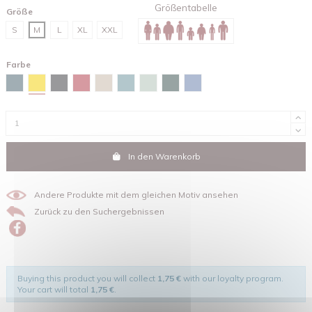
Größentabelle
Größe
S
M
L
XL
XXL
Farbe
Gelb
Stargazer
Schwarz
Rot
Sandfarben
Green bay
Wassergrün
Glazed green
Maya-blau
In den Warenkorb
Andere Produkte mit dem gleichen Motiv ansehen
Zurück zu den Suchergebnissen
Buying this product you will collect
1,75 €
with our loyalty program.
Your cart will total
1,75 €
.