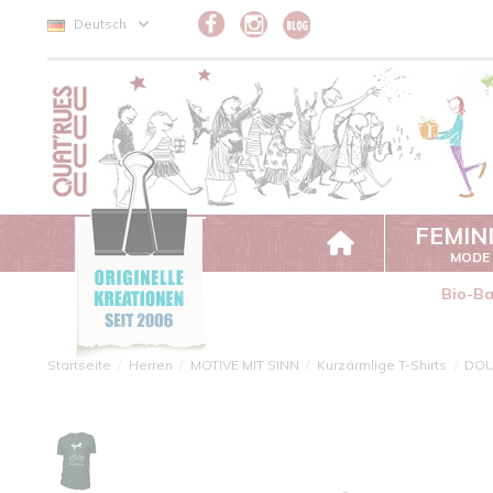
Cookie-Einstellungen
Deutsch
FEMIN
MODE
Bio-B
Startseite
Herren
MOTIVE MIT SINN
Kurzärmlige T-Shirts
DO