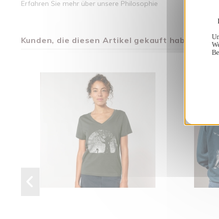
Erfahren Sie mehr über unsere Philosophie
Un
Kunden, die diesen Artikel gekauft haben, kauft
We
Be