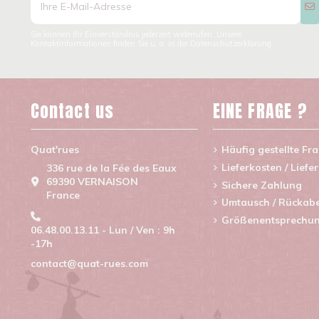
Sie können Ihr Einverständnis jederzeit widerrufen. Unsere
Kontaktinformationen finden Sie u. a. in der Datenschutzerklärung.
Contact us
EINE FRAGE ?
Quat'rues
Häufig gestellte Fr
Lieferkosten / Liefe
336 rue de la Fée des Eaux
69390 VERNAISON
Sichere Zahlung
France
Umtausch / Rückab
Größenentsprechu
06.48.00.13.11 - Lun / Ven : 9h
-17h
contact@quat-rues.com