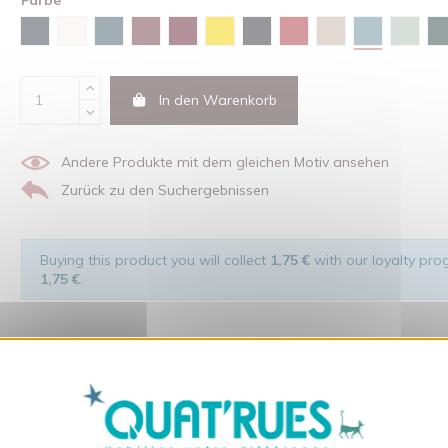
Green bay
Marineblau
Weiß
Stargazer
Burgunderfarben
Red brown
Gelb
Schwarz
Rot
Sandfarben
Wasse
In den Warenkorb
Andere Produkte mit dem gleichen Motiv ansehen
Zurück zu den Suchergebnissen
Buying this product you will collect
1,75 €
with our loyalty prog
1,75 €
.
X
Cookies-Banner ausble
t Respekt den Menschen und ihrer Umwelt gegenüber hergestellt wurde.