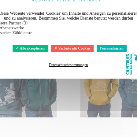
Diese Webseite verwendet 'Cookies' um Inhalte und Anzeigen zu personalisiere
und zu analysieren. Bestimmen Sie, welche Dienste benutzt werden dürfen
sere Partner (3)
en auch ...
rbenetzwerke
sucher Zähldienste
Alle akzeptieren
Verbiete alle Cookies
Personalisieren
Datenschutzbestimmungen