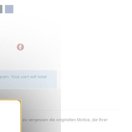
rgrün
Glazed green
Maya-blau
ram. Your cart will total
nden
.. nicht zu vergessen die originellen Motive, die Ihrer