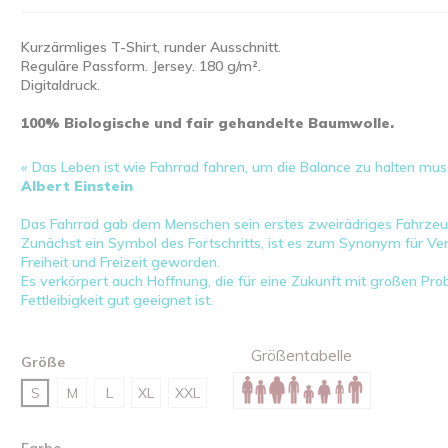
Kurzärmliges T-Shirt, runder Ausschnitt.
Reguläre Passform. Jersey. 180 g/m².
Digitaldruck.
100% Biologische und fair gehandelte Baumwolle.
« Das Leben ist wie Fahrrad fahren, um die Balance zu halten mus
Albert Einstein
Das Fahrrad gab dem Menschen sein erstes zweirädriges Fahrzeu
Zunächst ein Symbol des Fortschritts, ist es zum Synonym für V
Freiheit und Freizeit geworden.
Es verkörpert auch Hoffnung, die für eine Zukunft mit großen P
Fettleibigkeit gut geeignet ist.
Größentabelle
Größe
S
M
L
XL
XXL
Farbe