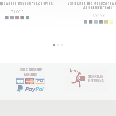
 Zippweste BOSTON "Escalivres"
Ethisches Bio-Kapuzenswe
JAISALMER "Vélo"
74,00 €
69,00 €