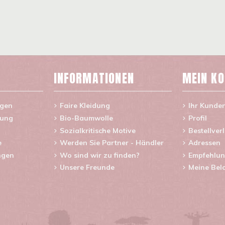
INFORMATIONEN
MEIN K
agen
Faire Kleidung
Ihr Kunde
rung
Bio-Baumwolle
Profil
Sozialkritische Motive
Bestellver
e
Werden Sie Partner - Händler
Adressen
ngen
Wo sind wir zu finden?
Empfehlun
Unsere Freunde
Meine Bel