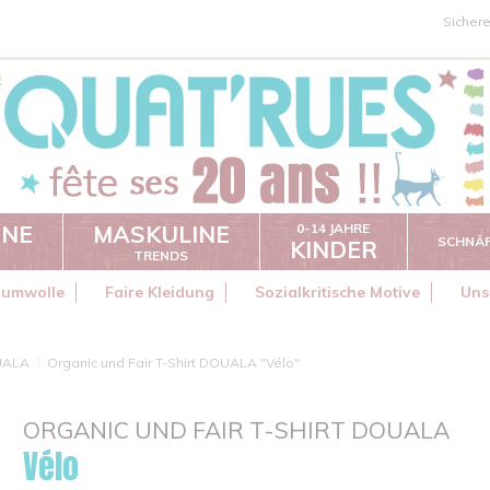
Sicher
INE
MASKULINE
0-14 JAHRE
SCHNÄ
KINDER
TRENDS
aumwolle
Faire Kleidung
Sozialkritische Motive
Uns
UALA
Organic und Fair T-Shirt DOUALA "Vélo"
ORGANIC UND FAIR T-SHIRT DOUALA
Vélo