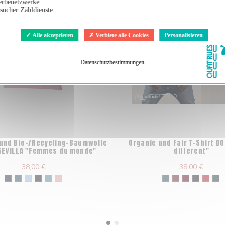
rbenetzwerke
sucher Zähldienste
Alle akzeptieren
Verbiete alle Cookies
Personalisieren
Datenschutzbestimmungen
 und Bio-/Recycling-Baumwolle
Organic und Fair T-Shirt D
 SEVILLA "Femmes du monde"
different"
38,00 €
38,00 €