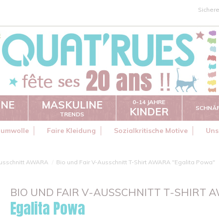
Sicher
INE
MASKULINE
0-14 JAHRE
SCHNÄ
KINDER
TRENDS
aumwolle
Faire Kleidung
Sozialkritische Motive
Uns
usschnitt AWARA
Bio und Fair V-Ausschnitt T-Shirt AWARA "Egalita Powa"
BIO UND FAIR V-AUSSCHNITT T-SHIRT 
Egalita Powa