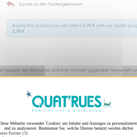
Zurück zu den Suchergebnissen
Buying this product you will collect
1,75 €
with our loyalty prog
1,75 €
.
t Respekt den Menschen und ihrer Umwelt gegenüber hergestellt wurde.
X
Cookies-Banner ausble
en auch ...
Diese Webseite verwendet 'Cookies' um Inhalte und Anzeigen zu personalisiere
und zu analysieren. Bestimmen Sie, welche Dienste benutzt werden dürfen
sere Partner (3)