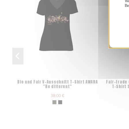
We
Be
Bio und Fair V-Ausschnitt T-Shirt AWARA
Fair-trade
"Be different"
T-Shirt
38,00 €