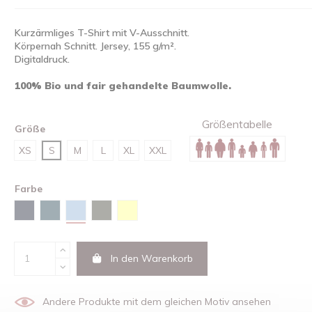
Kurzärmliges T-Shirt mit V-Ausschnitt.
Körpernah Schnitt. Jersey, 155 g/m².
Digitaldruck.
100% Bio und fair gehandelte Baumwolle.
Größentabelle
Größe
XS
S
M
L
XL
XXL
Farbe
Himmelblau
Marineblau
Stargazer
Khaki
Butter
In den Warenkorb
Andere Produkte mit dem gleichen Motiv ansehen