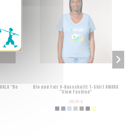
OUALA "Be
Bio und Fair V-Ausschnitt T-Shirt AWARA
Bio 
"Slow Fashion"
38,00 €