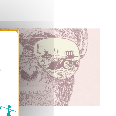
nden
n