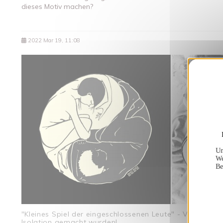
dieses Motiv machen?
2022 Mar 19, 11:08
Un
We
Be
"Kleines Spiel der eingeschlossenen Leute" - Versionen v
Isolation gemacht wurden!