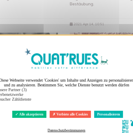
Bestäubung.
2021 Apr 14, 10:51
X
Cookies-Banner ausble
Diese Webseite verwendet 'Cookies' um Inhalte und Anzeigen zu personalisiere
und zu analysieren. Bestimmen Sie, welche Dienste benutzt werden dürfen
sere Partner (3)
rbenetzwerke
sucher Zähldienste
Alle akzeptieren
Verbiete alle Cookies
Personalisieren
on Quat'rues-Visuals, die in
"Homo Eradicus"
Datenschutzbestimmungen