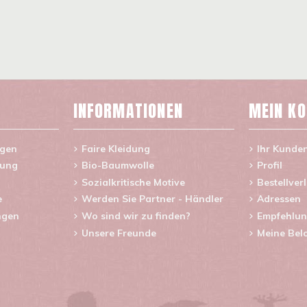
INFORMATIONEN
MEIN K
agen
Faire Kleidung
Ihr Kunde
rung
Bio-Baumwolle
Profil
Sozialkritische Motive
Bestellver
e
Werden Sie Partner - Händler
Adressen
ngen
Wo sind wir zu finden?
Empfehlun
Unsere Freunde
Meine Bel