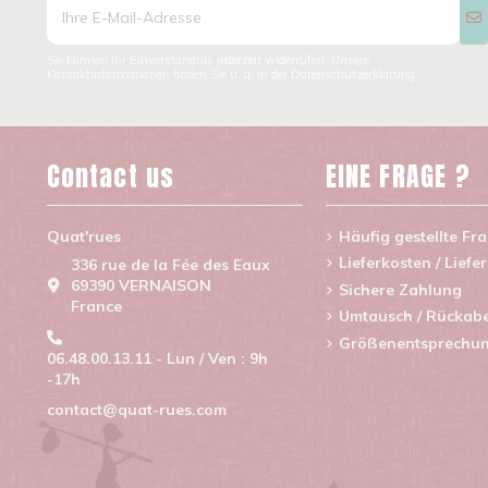
Sie können Ihr Einverständnis jederzeit widerrufen. Unsere
Kontaktinformationen finden Sie u. a. in der Datenschutzerklärung.
Contact us
EINE FRAGE ?
Quat'rues
Häufig gestellte Fr
Lieferkosten / Liefe
336 rue de la Fée des Eaux
69390 VERNAISON
Sichere Zahlung
France
Umtausch / Rückab
Größenentsprechu
06.48.00.13.11 - Lun / Ven : 9h
-17h
contact@quat-rues.com