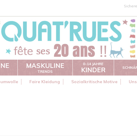
Sicher
INE
MASKULINE
0-14 JAHRE
SCHNÄ
KINDER
TRENDS
aumwolle
Faire Kleidung
Sozialkritische Motive
Uns