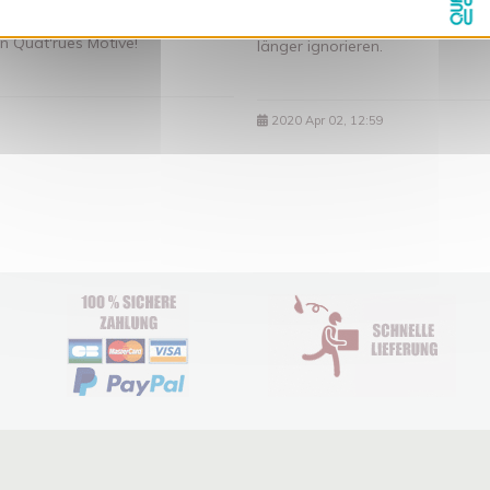
Motiv Quat'rues "Homo Eradicus
n Quat'rues Motive!
länger ignorieren.
2020 Apr 02, 12:59