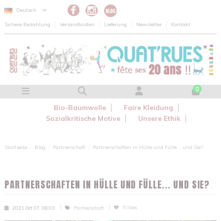
Cookie-Einstellungen
Deutsch
Sichere Bezahlung
Versandkosten
Lieferung
Newsletter
Kontakt
0
Bio-Baumwolle
Faire Kleidung
Sozialkritische Motive
Unsere Ethik
Startseite
Blog
Partnerschaft
Partnerschaften in Hülle und Fülle... und Sie?
PARTNERSCHAFTEN IN HÜLLE UND FÜLLE... UND SIE?
5
likes
2021 Oct 07, 08:03
Partnerschaft