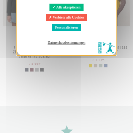
Alle akzeptieren
Verbiete alle Cookies
Personalisieren
Datenschutzbestimmungen
Bio und Fair gefütterte
Organic und Fair T-Shirt DOUALA
Zippweste ROME Sherpa
"Usine buissonnière"
"empreinte O.V.N.I"
38,00 €
79,00 €