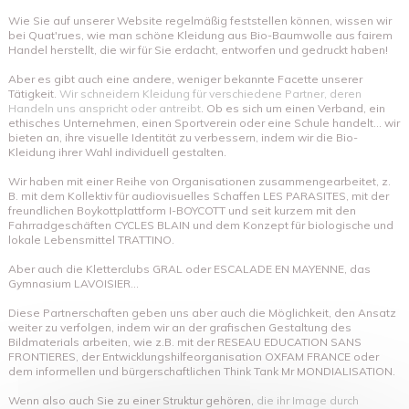
Wie Sie auf unserer Website regelmäßig feststellen können, wissen wir
bei Quat'rues, wie man schöne Kleidung aus Bio-Baumwolle aus fairem
Handel herstellt, die wir für Sie erdacht, entworfen und gedruckt haben!
Aber es gibt auch eine andere, weniger bekannte Facette unserer
Tätigkeit.
Wir schneidern Kleidung für verschiedene Partner, deren
Handeln uns anspricht oder antreibt
. Ob es sich um einen Verband, ein
ethisches Unternehmen, einen Sportverein oder eine Schule handelt... wir
bieten an, ihre visuelle Identität zu verbessern, indem wir die Bio-
Kleidung ihrer Wahl individuell gestalten.
Wir haben mit einer Reihe von Organisationen zusammengearbeitet, z.
B. mit dem Kollektiv für audiovisuelles Schaffen LES PARASITES, mit der
freundlichen Boykottplattform I-BOYCOTT und seit kurzem mit den
Fahrradgeschäften CYCLES BLAIN und dem Konzept für biologische und
lokale Lebensmittel TRATTINO.
Aber auch die Kletterclubs GRAL oder ESCALADE EN MAYENNE, das
Gymnasium LAVOISIER...
Diese Partnerschaften geben uns aber auch die Möglichkeit, den Ansatz
weiter zu verfolgen, indem wir an der grafischen Gestaltung des
Bildmaterials arbeiten, wie z.B. mit der RESEAU EDUCATION SANS
FRONTIERES, der Entwicklungshilfeorganisation OXFAM FRANCE oder
dem informellen und bürgerschaftlichen Think Tank Mr MONDIALISATION.
Wenn also auch Sie zu einer Struktur gehören,
die ihr Image durch