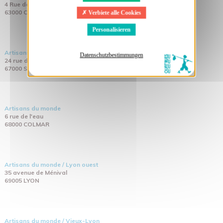
4 Rue de la Boucherie
63000 CLERMONT-FERRAND
Verbiete alle Cookies
Personalisieren
Artisans du monde
Datenschutzbestimmungen
24 rue de la division Leclerc
67000 STRASBOURG
Artisans du monde
6 rue de l'eau
68000 COLMAR
Artisans du monde / Lyon ouest
35 avenue de Ménival
69005 LYON
Artisans du monde / Vieux-Lyon