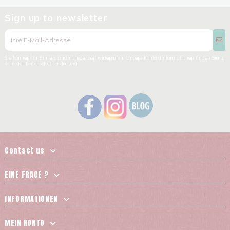
Sign up to newsletter
Sie können Ihr Einverständnis jederzeit widerrufen. Unsere Kontaktinformationen finden Sie u.
a. in der Datenschutzerklärung.
Contact us
EINE FRAGE ?
INFORMATIONEN
MEIN KONTO