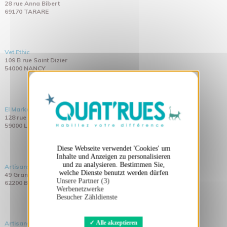
28 rue Anna Bibert
69170 TARARE
Vet Ethic
109 B rue Saint Dizier
54000 NANCY
X
Cookies-Banner ausblenden
El Market
128 rue Léon Gambetta
59000 LILLE
Diese Webseite verwendet 'Cookies' um
Inhalte und Anzeigen zu personalisieren
und zu analysieren. Bestimmen Sie,
Artisans du monde
welche Dienste benutzt werden dürfen
49 Grande Rue
Unsere Partner (3)
62200 BOULOGNE SUR MER
Werbenetzwerke
Besucher Zähldienste
Alle akzeptieren
Artisans du monde