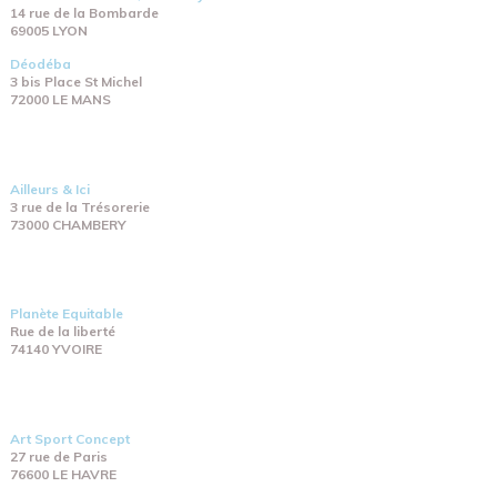
14 rue de la Bombarde
69005 LYON
Déodéba
3 bis Place St Michel
72000 LE MANS
Ailleurs & Ici
3 rue de la Trésorerie
73000 CHAMBERY
Planète Equitable
Rue de la liberté
74140 YVOIRE
Art Sport Concept
27 rue de Paris
76600 LE HAVRE