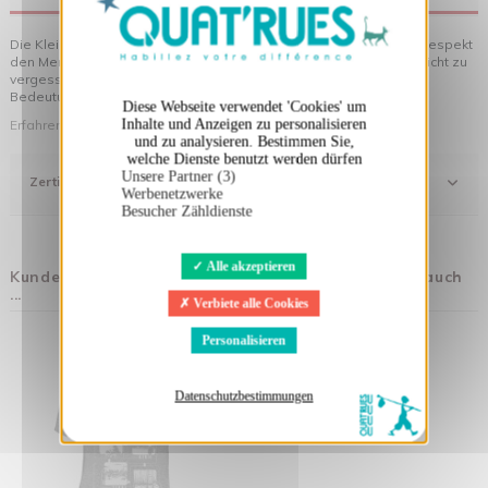
Die Kleidung von Quat'rues besteht aus Bio-Baumwolle, die mit Respekt
den Menschen und ihrer Umwelt gegenüber hergestellt wurde... nicht zu
vergessen die originellen Motive, die Ihrer Kleidung noch mehr
Bedeutung verleihen!
Diese Webseite verwendet 'Cookies' um
Inhalte und Anzeigen zu personalisieren
Erfahren Sie mehr über unsere Philosophie
und zu analysieren. Bestimmen Sie,
welche Dienste benutzt werden dürfen
Unsere Partner (3)
Zertifizierung
Werbenetzwerke
Besucher Zähldienste
Alle akzeptieren
Kunden, die diesen Artikel gekauft haben, kauften auch
...
Verbiete alle Cookies
Personalisieren
Datenschutzbestimmungen