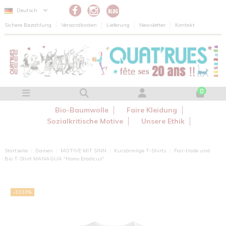
Cookie-Einstellungen
Deutsch
Sichere Bezahlung
Versandkosten
Lieferung
Newsletter
Kontakt
0
Bio-Baumwolle
Faire Kleidung
Sozialkritische Motive
Unsere Ethik
Startseite
Damen
MOTIVE MIT SINN
Kurzärmlige T-Shirts
Fair-trade und
Bio T-Shirt MANAGUA "Homo Eradicus"
-33,33%