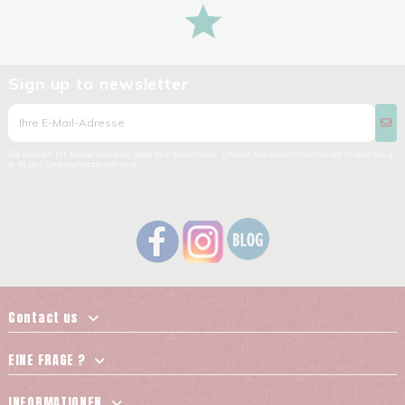
Sign up to newsletter
Sie können Ihr Einverständnis jederzeit widerrufen. Unsere Kontaktinformationen finden Sie u.
a. in der Datenschutzerklärung.
Contact us
EINE FRAGE ?
INFORMATIONEN