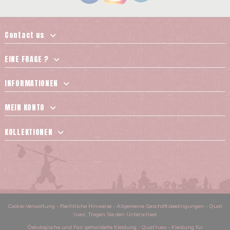
Contact us
EINE FRAGE ?
INFORMATIONEN
MEIN KONTO
KOLLEKTIONEN
Cookie-Verwaltung
-
Rechtliche Hinweise
-
Allgemeine Geschäftsbedingungen
-
Quat
´rues: Tragen Sie den Unterschied
Öekologische und Fair gehandelte Kleidung
: Quat'rues -
Kleidung für