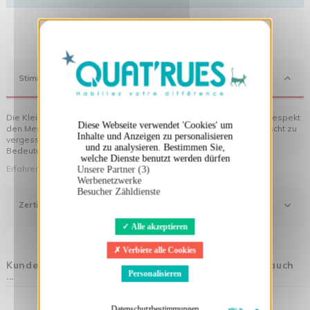
X
Cookies-Banner ausblenden
Stimmung
Die Kleidung von Quat'rues besteht aus Bio-Baumwolle, die mit Respekt
Diese Webseite verwendet 'Cookies' um
den Menschen und ihrer Umwelt gegenüber hergestellt wurde... nicht zu
Inhalte und Anzeigen zu personalisieren
vergessen die originellen Motive, die Ihrer Kleidung noch mehr
und zu analysieren. Bestimmen Sie,
Bedeutung verleihen!
welche Dienste benutzt werden dürfen
Erfahren Sie mehr über unsere Philosophie
Unsere Partner (3)
Werbenetzwerke
Besucher Zähldienste
Zertifizierung
Alle akzeptieren
Verbiete alle Cookies
Kunden, die diesen Artikel gekauft haben, kauften auch
Personalisieren
...
Datenschutzbestimmungen