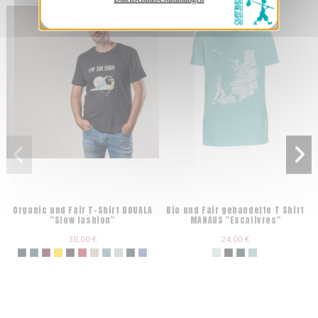
Organic und Fair T-Shirt DOUALA
Bio und Fair gehandelte T Shirt
"Slow fashion"
MANAUS "Escalivres"
38,00 €
24,00 €