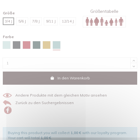
Größentabelle
Größe
3/4 J
5/6 J
7/8 J
9/11 J
12/14 J
Farbe
Teal monstera
Caribbean blue
Schwarz
Rot
Glazed green
Ocker
In den Warenkorb
Andere Produkte mit dem gleichen Motiv ansehen
Zurück zu den Suchergebnissen
Buying this product you will collect
1,00 €
with our loyalty program.
Your cart will total
1,00 €
.