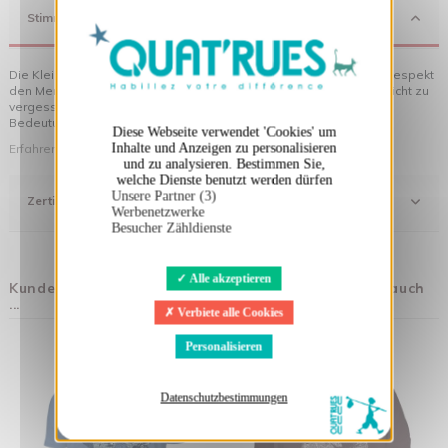
X
Cookies-Banner ausblenden
Stimmung
Die Kleidung von Quat'rues besteht aus Bio-Baumwolle, die mit Respekt
den Menschen und ihrer Umwelt gegenüber hergestellt wurde... nicht zu
vergessen die originellen Motive, die Ihrer Kleidung noch mehr
Bedeutung verleihen!
Diese Webseite verwendet 'Cookies' um
Erfahren Sie mehr über unsere Philosophie
Inhalte und Anzeigen zu personalisieren
und zu analysieren. Bestimmen Sie,
welche Dienste benutzt werden dürfen
Unsere Partner (3)
Zertifizierung
Werbenetzwerke
Besucher Zähldienste
Alle akzeptieren
Kunden, die diesen Artikel gekauft haben, kauften auch
...
Verbiete alle Cookies
Personalisieren
Datenschutzbestimmungen